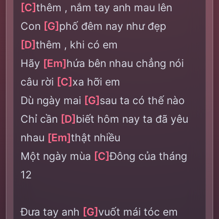
[C]
thêm , nắm tay anh mau lên
Con
[G]
phố đêm nay như đẹp
[D]
thêm , khi có em
Hãy
[Em]
hứa bên nhau chẳng nói
câu rời
[C]
xa hỡi em
Dù ngày mai
[G]
sau ta có thế nào
Chỉ cần
[D]
biết hôm nay ta đã yêu
nhau
[Em]
thật nhiều
Một ngày mùa
[C]
Đông của tháng
12
Đưa tay anh
[G]
vuốt mái tóc em