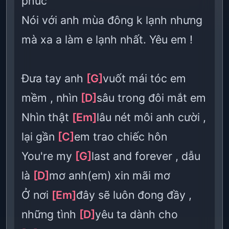
phúc
Nói với anh mùa đông k lạnh nhưng
mà xa a làm e lạnh nhất. Yêu em !
Đưa tay anh
[G]
vuốt mái tóc em
mềm , nhìn
[D]
sâu trong đôi mắt em
Nhìn thật
[Em]
lâu nét môi anh cười ,
lại gần
[C]
em trao chiếc hôn
You're my
[G]
last and forever , dẫu
là
[D]
mơ anh(em) xin mãi mơ
Ở nơi
[Em]
đây sẽ luôn đong đầy ,
những tình
[D]
yêu ta dành cho