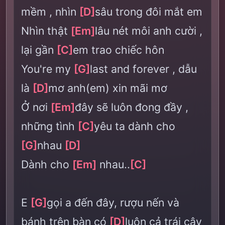
mềm , nhìn
[D]
sâu trong đôi mắt em
Nhìn thật
[Em]
lâu nét môi anh cười ,
lại gần
[C]
em trao chiếc hôn
You're my
[G]
last and forever , dẫu
là
[D]
mơ anh(em) xin mãi mơ
Ở nơi
[Em]
đây sẽ luôn đong đầy ,
những tình
[C]
yêu ta dành cho
[G]
nhau
[D]
Dành cho
[Em]
nhau..
[C]
E
[G]
gọi a đến đây, rượu nến và
bánh trên bàn có
[D]
luôn cả trái cây