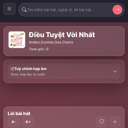
Điều Tuyệt Vời Nhất
Andiez
,
Summer
,
Sea Chains
Tone gốc: G
Tuỳ chỉnh hợp âm
Tone, hợp âm, tự cuộn
Lời bài hát
A-
A+