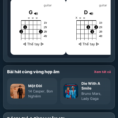
guitar
guitar
G
D
◁
Thế tay
▷
◁
Thế tay
▷
Bài hát cùng vòng hợp âm
Xem tất cả
Die With A
Một Đời
Smile
14 Casper
,
Bon
Bruno Mars
,
Nghiêm
Lady Gaga