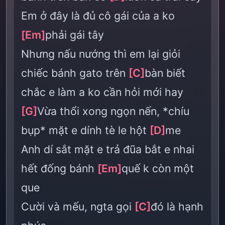
Em ở đây là đủ cô gái của a ko
[Em]
phải gái tây
Nhưng nấu nướng thì em lại giỏi
chiếc bánh gato trên
[C]
bàn biết
chắc e làm a ko cần hỏi mới hay
[G]
Vừa thổi xong ngọn nến, *chíu
bụp* mặt e dính tè le hột
[D]
me
Anh dí sắt mặt e trả đũa bắt e nhai
hết đống bánh
[Em]
quế k còn một
que
Cười và mếu, ngta gọi
[C]
đó là hạnh