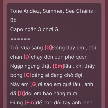
Tone Andiez, Summer, Sea Chains :
Bb
Capo ngăn 3 chơi G
======
Trời vừa sang
[G]
Đông đấy em , đôi
chân
[D]
chạy đến con phố quen
Ngập ngừng thật
[Em]
lâu , khi thấy
bóng
[C]
dáng ai đang chờ đợi
Này em
[G]
ơi sao em quá lâu , anh
đã
[D]
đợi em bao nắng mưa
Đừng
[Em]
để cho đôi tay anh lạnh