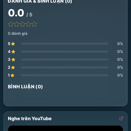
ĐÁNH GIÁ & BÌNH LUẬN (0)
0.0
/ 5
0 đánh giá
5
0%
4
0%
3
0%
2
0%
1
0%
BÌNH LUẬN (0)
Nghe trên YouTube