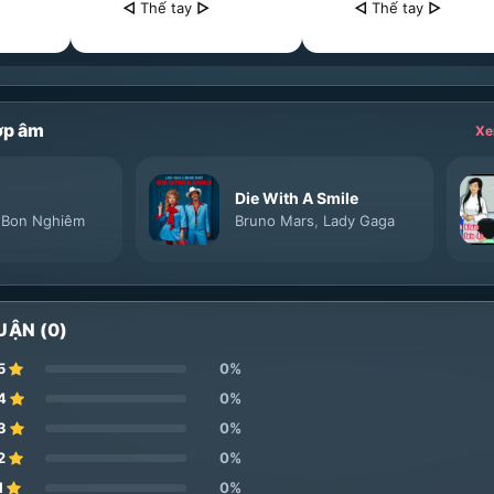
◁
Thế tay
▷
◁
Thế tay
▷
ợp âm
Xe
Die With A Smile
,
Bon Nghiêm
Bruno Mars
,
Lady Gaga
UẬN (0)
5
0%
4
0%
3
0%
2
0%
1
0%