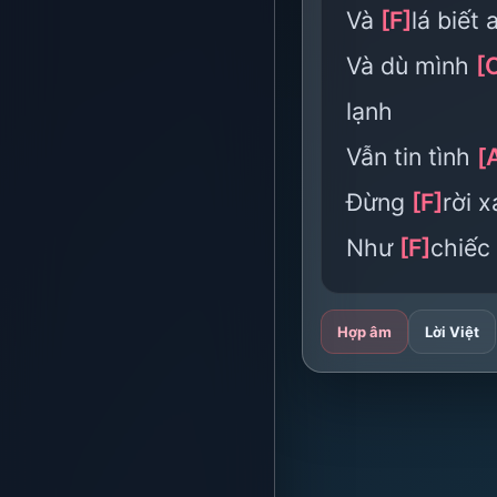
Và
[F]
lá biết
Và dù mình
[
lạnh
Vẫn tin tình
[
Đừng
[F]
rời 
Như
[F]
chiếc 
Hợp âm
Lời Việt