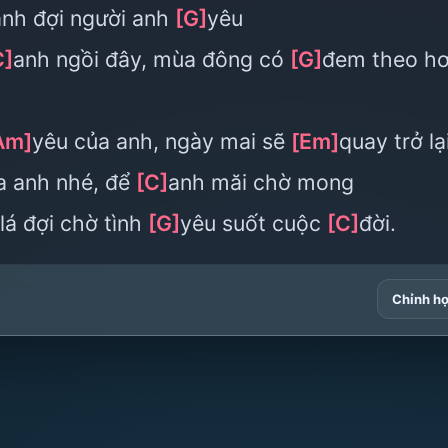
 anh đợi người anh
[G]
yêu
C]
anh ngồi đây, mùa đông có
[G]
đem theo hơ
Am]
yêu của anh, ngày mai sẽ
[Em]
quay trở lại
xa anh nhé, để
[C]
anh măi chờ mong
lá đợi chờ tình
[G]
yêu suốt cuộc
[C]
đời.
Chỉnh h