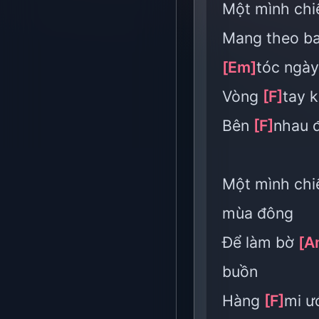
Một mình ch
Mang theo b
[Em]
tóc ngày
Vòng
[F]
tay 
Bên
[F]
nhau 
Một mình ch
mùa đông
Để làm bờ
[A
buồn
Hàng
[F]
mi ư