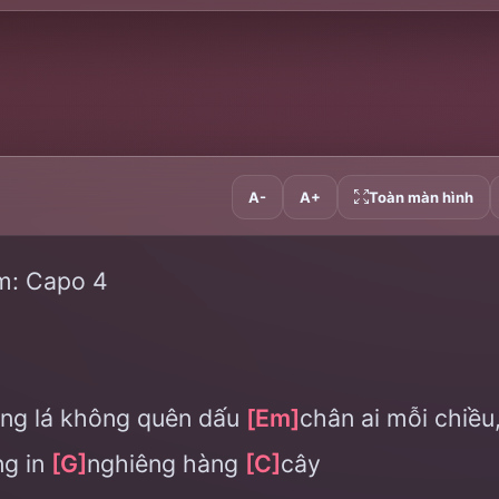
A-
A+
Toàn màn hình
m: Capo 4
ng lá không quên dấu
[Em]
chân ai mỗi chiều
ng in
[G]
nghiêng hàng
[C]
cây