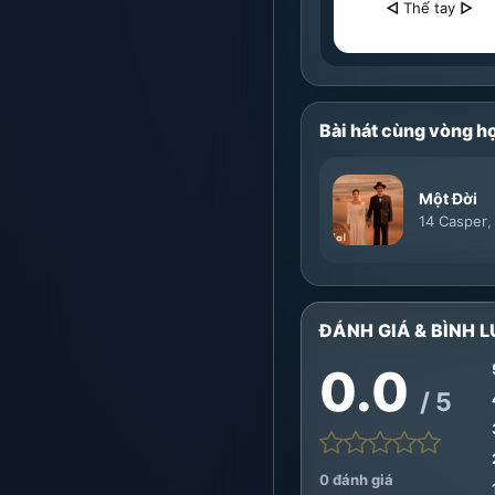
◁
Thế tay
▷
Bài hát cùng vòng h
Một Đời
14 Casper
ĐÁNH GIÁ & BÌNH L
0.0
/ 5
0 đánh giá