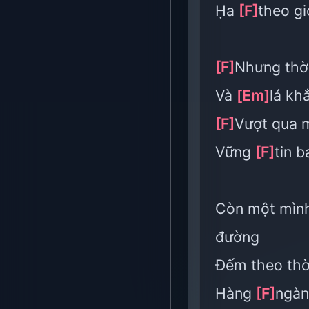
Ḥa
[F]
theo g
[F]
Nhưng thờ
Và
[Em]
lá kh
[F]
Vượt qua 
Vững
[F]
tin b
Còn một mìn
đường
Đếm theo th
Hàng
[F]
ngàn