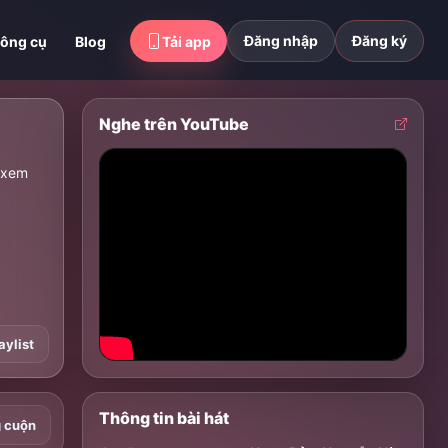
Đăng nhập
Đăng ký
ông cụ
Blog
Tải app
Nghe trên YouTube
 xem
aylist
Thông tin bài hát
g cuộn