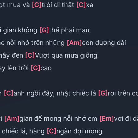
iọt mưa và
[G]
trôi đi thật
[C]
xa
i gian không
[G]
thể phai mau
ắc nỗi nhớ trên những
[Am]
con đường dài
mây đen
[C]
Vượt qua mưa giông
ay lên trời
[G]
cao
h
[C]
anh ngồi đây, nhặt chiếc lá
[G]
rơi trên c
ời
[Am]
gian để mong nỗi nhớ em
[Em]
vơi đi 
 chiếc lá, hàng
[C]
ngàn đợi mong