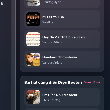
xa
Phương Uyên
If I Let You Go
Westlife
Hãy Để Mặt Trời Chiếu Sáng
Various Artists
Hoedown Throwdown
Various Artists
Bài hát cùng điệu Điệu Boston
Xem tất cả
Em Hiền Như Masoeur
Elvis Phương