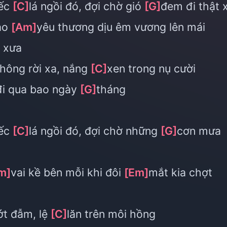
iếc
[C]
lá ngồi đó, đợi chờ gió
[G]
đem đi thật 
ao
[Am]
yêu thương dịu êm vương lên mái
 xưa
không rời xa, nắng
[C]
xen trong nụ cười
đi qua bao ngày
[G]
tháng
iếc
[C]
lá ngồi đó, đợi chờ những
[G]
cơn mưa
m]
vai kề bên mỗi khi đôi
[Em]
mắt kia chợt
ớt đẫm, lệ
[C]
lăn trên môi hồng