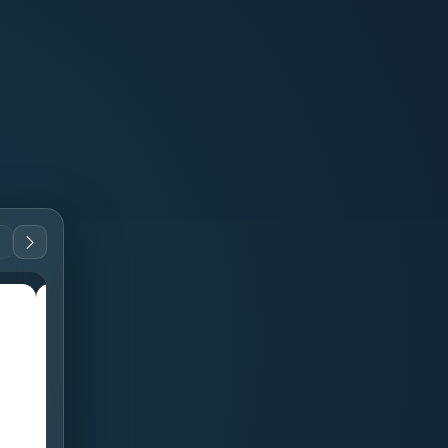
guitar
guitar
G
C