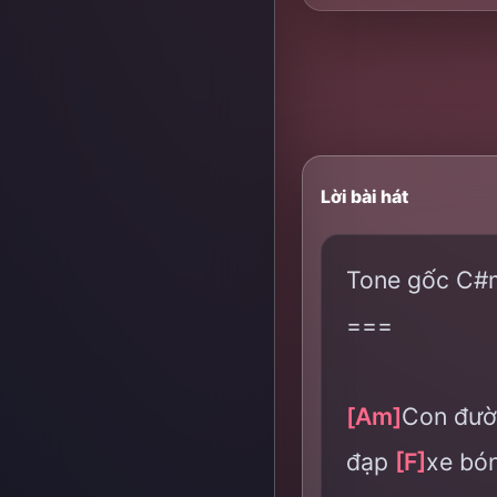
Lời bài hát
Tone gốc C#
===
[Am]
Con đườ
đạp
[F]
xe bó