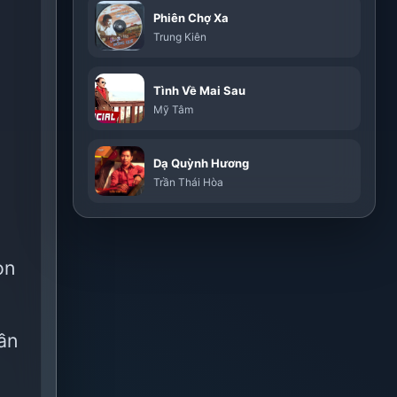
Phiên Chợ Xa
Trung Kiên
Tình Về Mai Sau
Mỹ Tâm
Dạ Quỳnh Hương
Trần Thái Hòa
on
dần