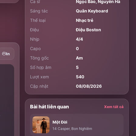
Ca sĩ
Ngọc Bảo
,
Nguyễn Hà
Sáng tác
Quân Keyboard
Thể loại
Nhạc trẻ
Điệu
Điệu Boston
Nhịp
4/4
Capo
0
In
Tông gốc
Am
Số hợp âm
5
Lượt xem
540
Cập nhật
08/08/2026
Bài hát liên quan
Xem tất cả
,
Một Đời
14 Casper
,
Bon Nghiêm