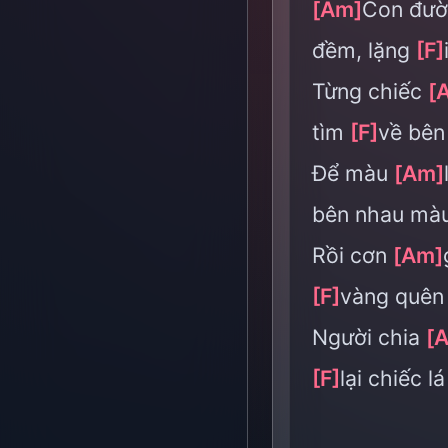
[Am]
Con đườ
đềm, lặng
[F]
Từng chiếc
[
tìm
[F]
về bên
Để màu
[Am]
bên nhau màu
Rồi cơn
[Am]
[F]
vàng quê
Người chia
[
[F]
lại chiếc l