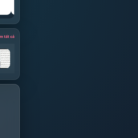
◁
Thế tay
▷
◁
Thế tay
▷
m tất cả
hành khúc người đưa đò
Nước Mắt Cá Sấu
Tốp ca
HIEUTHUHAI