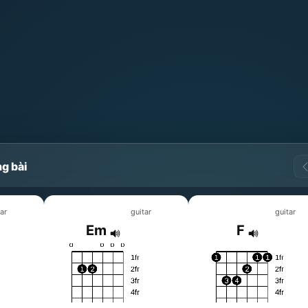
g bài
ar
guitar
guitar
Em
F