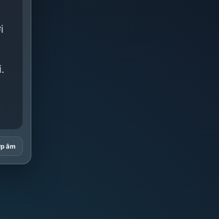
i
.
ợp âm