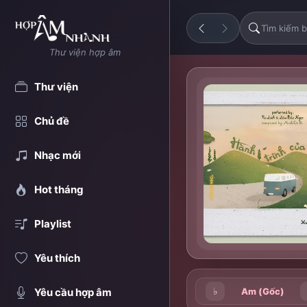
Thư viện hợp âm
Thư viện
Chủ đề
Nhạc mới
Hot tháng
Playlist
Yêu thích
♭
Am (Gốc)
Yêu cầu hợp âm