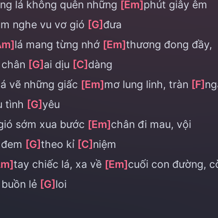
ng lá không quên những
[Em]
phút giây êm
im nghe vu vơ gió
[G]
đưa
Am]
lá mang từng nhớ
[Em]
thương đong đầy,
 chân
[G]
ai dịu
[C]
dàng
lá vẽ những giấc
[Em]
mơ lung linh, tràn
[F]
ng
 tình
[G]
yêu
gió sớm xua bước
[Em]
chân đi mau, vội
n đem
[G]
theo kỉ
[C]
niệm
Am]
tay chiếc lá, xa về
[Em]
cuối con đường, c
á buồn lẻ
[G]
loi