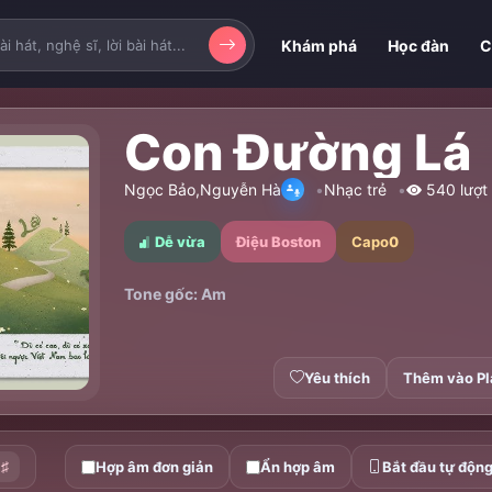
Khám phá
Học đàn
C
Con Đường Lá
Ngọc Bảo
,
Nguyễn Hà
Nhạc trẻ
540 lượt
Dễ vừa
Điệu Boston
Capo
0
Tone gốc: Am
Yêu thích
Thêm vào Pl
♯
Hợp âm đơn giản
Ẩn hợp âm
Bắt đầu tự độn