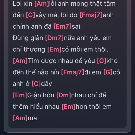
Lời xin
[Am]
lỗi anh mong thật tâm
đến
[G]
vậy mà, lỗi do
[Fmaj7]
anh
chính anh đã
[Em7]
sai.
Đừng giận
[Dm7]
nữa anh yêu em
chỉ thương
[Em]
có mỗi em thôi.
[Am]
Tìm được nhau để yêu
[G]
khó
đến thế nào nín
[Fmaj7]
đi em
[G]
có
anh ở
[C]
đây
[Em]
Giận hờn
[Dm]
nhau chỉ để
thêm hiểu nhau
[Em]
hơn thôi em
[Am]
mà.