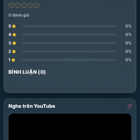
0 đánh giá
5
0%
4
0%
3
0%
2
0%
1
0%
BÌNH LUẬN (0)
Nghe trên YouTube