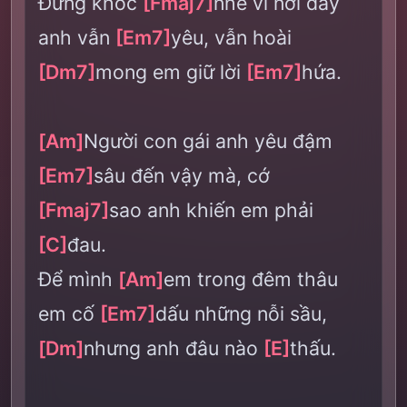
Đừng khóc
[Fmaj7]
nhé vì nơi đây
anh vẫn
[Em7]
yêu, vẫn hoài
[Dm7]
mong em giữ lời
[Em7]
hứa.
[Am]
Người con gái anh yêu đậm
[Em7]
sâu đến vậy mà, cớ
[Fmaj7]
sao anh khiến em phải
[C]
đau.
Để mình
[Am]
em trong đêm thâu
em cố
[Em7]
dấu những nỗi sầu,
[Dm]
nhưng anh đâu nào
[E]
thấu.