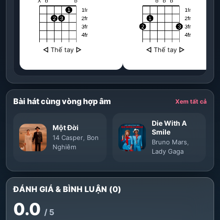
◁
Thế tay
▷
◁
Thế tay
▷
Bài hát cùng vòng hợp âm
Xem tất cả
Die With A
Một Đời
Smile
14 Casper
,
Bon
Bruno Mars
,
Nghiêm
Lady Gaga
ĐÁNH GIÁ & BÌNH LUẬN (0)
0.0
/ 5