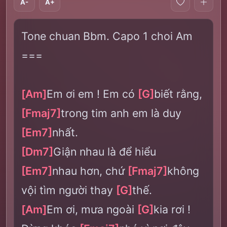
A-
A+
Tone chuan Bbm. Capo 1 choi Am
===
[Am]
Em ơi em ! Em có
[G]
biết rằng,
[Fmaj7]
trong tim anh em là duy
[Em7]
nhất.
[Dm7]
Giận nhau là để hiểu
[Em7]
nhau hơn, chứ
[Fmaj7]
không
vội tìm người thay
[G]
thế.
[Am]
Em ơi, mưa ngoài
[G]
kia rơi !