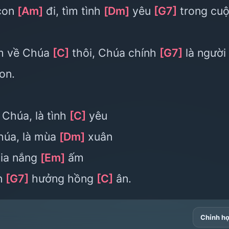
con
[Am]
đi, tìm tình
[Dm]
yêu
[G7]
trong cu
m về Chúa
[C]
thôi, Chúa chính
[G7]
là người
on.
Chúa, là tình
[C]
yêu
úa, là mùa
[Dm]
xuân
tia nắng
[Em]
ấm
n
[G7]
hưởng hồng
[C]
ân.
Chỉnh h