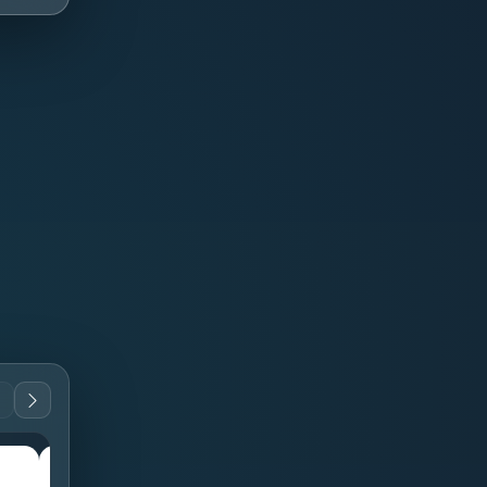
guitar
guitar