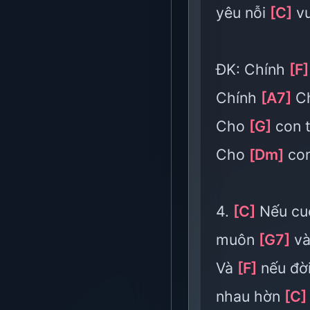
yêu nỗi
[C]
vu
ĐK: Chính
[F]
Chính
[A7]
Ch
Cho
[G]
con 
Cho
[Dm]
co
4.
[C]
Nếu cu
muôn
[G7]
và
Và
[F]
nếu đờ
nhau hờn
[C]