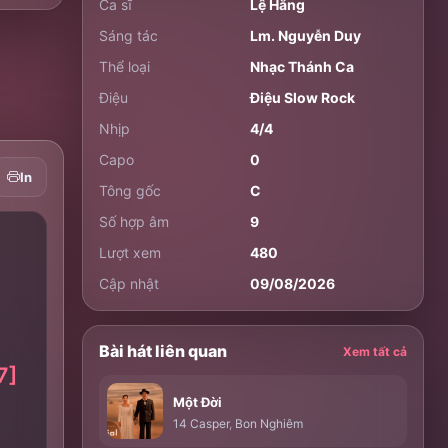
Ca sĩ
Lệ Hằng
Sáng tác
Lm. Nguyễn Duy
Thể loại
Nhạc Thánh Ca
Điệu
Điệu Slow Rock
Nhịp
4/4
Capo
0
In
Tông gốc
C
Số hợp âm
9
Lượt xem
480
Cập nhật
09/08/2026
Bài hát liên quan
Xem tất cả
7]
Một Đời
14 Casper
,
Bon Nghiêm