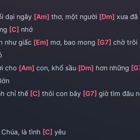
i dại ngây
[Am]
thơ, một người
[Dm]
xưa đã
ơng
[C]
nhớ
h như giấc
[Em]
mơ, bao mong
[G7]
chờ trôi
ó
ời cho
[Am]
con, khổ sầu
[Dm]
hơn những
[G
lớn
nh chỉ thế
[C]
thôi con bây
[G7]
giờ tìm đâu n
Chúa, là tình
[C]
yêu