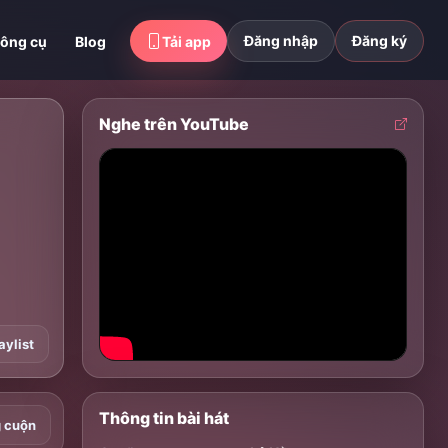
Đăng nhập
Đăng ký
ông cụ
Blog
Tải app
Nghe trên YouTube
aylist
Thông tin bài hát
g cuộn