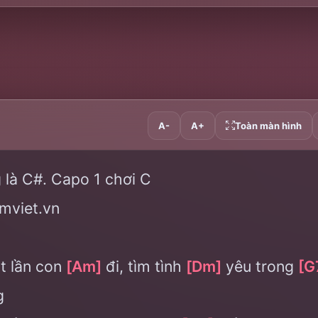
A-
A+
Toàn màn hình
 là C#. Capo 1 chơi C
mviet.vn
 lần con
[Am]
đi, tìm tình
[Dm]
yêu trong
[G
g