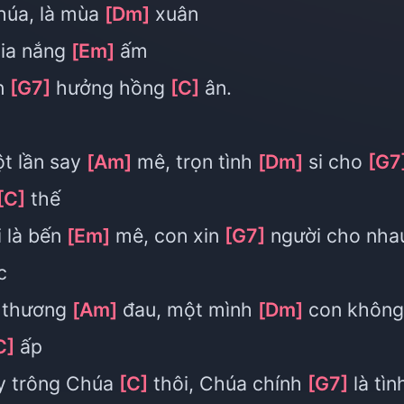
úa, là mùa
[Dm]
xuân
tia nắng
[Em]
ấm
n
[G7]
hưởng hồng
[C]
ân.
t lần say
[Am]
mê, trọn tình
[Dm]
si cho
[G7
[C]
thế
 là bến
[Em]
mê, con xin
[G7]
người cho nha
c
i thương
[Am]
đau, một mình
[Dm]
con không
C]
ấp
y trông Chúa
[C]
thôi, Chúa chính
[G7]
là tìn