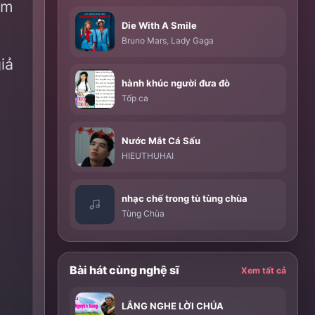
ìm
Die With A Smile
Bruno Mars
,
Lady Gaga
iả
hành khúc người đưa đò
Tốp ca
Nước Mắt Cá Sấu
HIEUTHUHAI
nhạc chế trong tù tùng chùa
Tùng Chùa
Bài hát cùng nghệ sĩ
Xem tất cả
LẮNG NGHE LỜI CHÚA