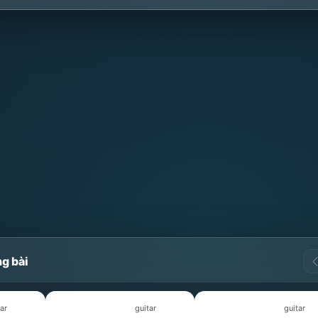
g bài
ar
guitar
guitar