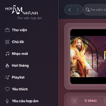
Thư viện hợp âm
Thư viện
Chủ đề
Nhạc mới
Hot tháng
Playlist
Yêu thích
♭
C (Gốc)
Yêu cầu hợp âm