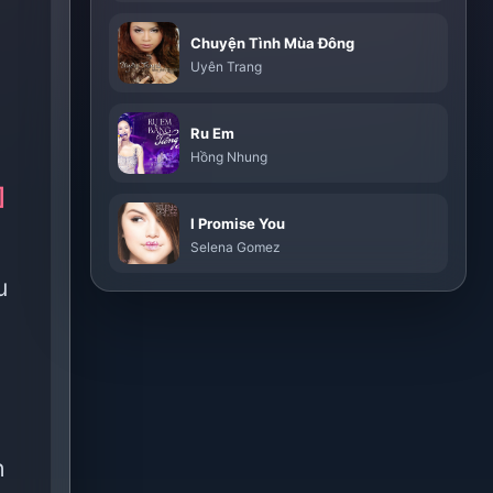
Chuyện Tình Mùa Đông
Uyên Trang
Ru Em
Hồng Nhung
]
I Promise You
Selena Gomez
u
h