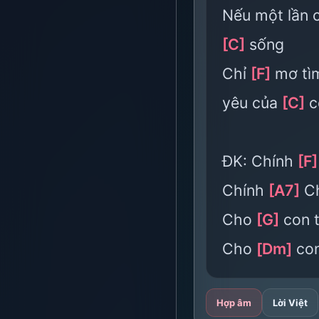
Nếu một lần 
[C]
sống
Chỉ
[F]
mơ tì
yêu của
[C]
c
ĐK: Chính
[F]
Chính
[A7]
Ch
Cho
[G]
con 
Cho
[Dm]
co
Hợp âm
Lời Việt