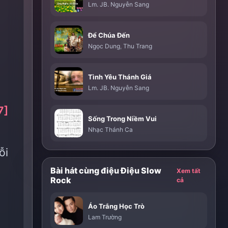
Lm. JB. Nguyễn Sang
Để Chúa Đến
Ngọc Dung
,
Thu Trang
Tình Yêu Thánh Giá
Lm. JB. Nguyễn Sang
7]
Sống Trong Niềm Vui
Nhạc Thánh Ca
ỗi
Bài hát cùng điệu Điệu Slow
Xem tất
Rock
cả
Áo Trắng Học Trò
Lam Trường