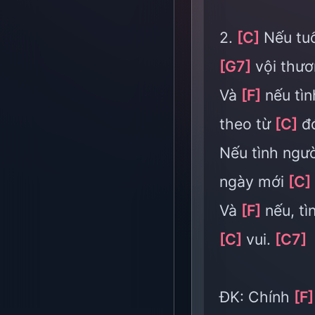
2.
[C]
Nếu tuổ
[G7]
vội thư
Và
[F]
nếu tìn
theo từ
[C]
đ
Nếu tình ngư
ngày mới
[C]
Và
[F]
nếu, tì
[C]
vui.
[C7]
ĐK: Chính
[F]