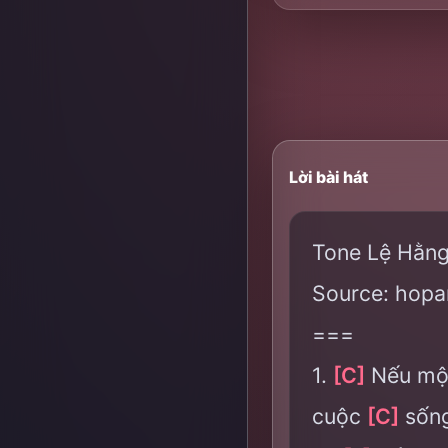
Lời bài hát
Tone Lệ Hằng
Source: hopa
===
1.
[C]
Nếu một
cuộc
[C]
sốn