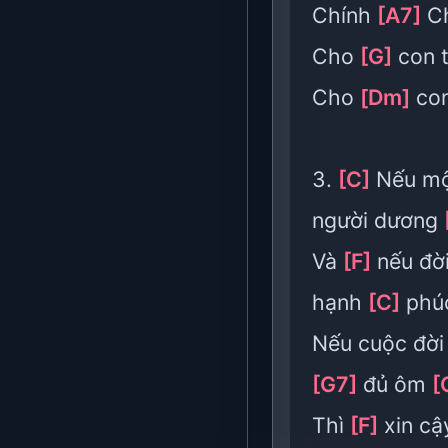
Chính
[A7]
Ch
Cho
[G]
con 
Cho
[Dm]
co
3.
[C]
Nếu mộ
người dương
Và
[F]
nếu đời
hạnh
[C]
phú
Nếu cuộc đờ
[G7]
đủ ôm
[
Thì
[F]
xin cậ