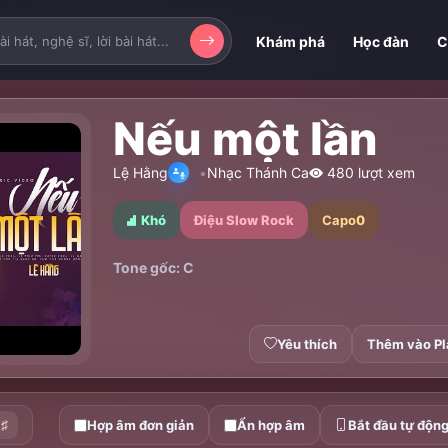
Khám phá
Học đàn
C
Nếu một lần
Lệ Hằng
Nhạc Thánh Ca
480 lượt xem
Khó
Điệu Slow Rock
Capo
0
Tone gốc: C
Yêu thích
Thêm vào Pl
♯
Hợp âm đơn giản
Ẩn hợp âm
Bắt đầu tự độn