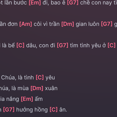
t lần bước
[Em]
đi, bao ê
[G7]
chề con nay t
lần đơn
[Am]
côi vì trần
[Dm]
gian luôn
[G7]
g
 là bể
[C]
dâu, con đi
[G7]
tìm tình yêu ở
[C]
Chúa, là tình
[C]
yêu
úa, là mùa
[Dm]
xuân
tia nắng
[Em]
ấm
n
[G7]
hưởng hồng
[C]
ân.