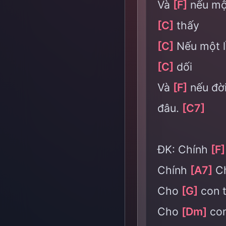
Và
[F]
nếu mộ
[C]
thấy
[C]
Nếu một 
[C]
dối
Và
[F]
nếu đời
đâu.
[C7]
ĐK: Chính
[F]
Chính
[A7]
Ch
Cho
[G]
con 
Cho
[Dm]
co