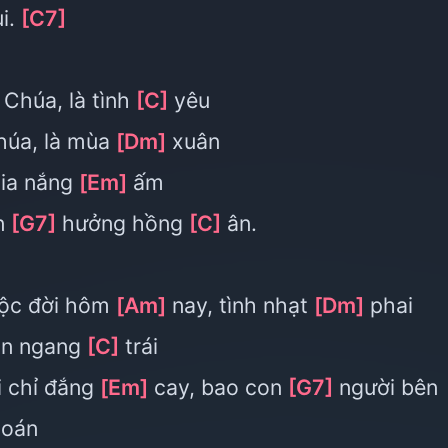
i.
[C7]
Chúa, là tình
[C]
yêu
úa, là mùa
[Dm]
xuân
tia nắng
[Em]
ấm
n
[G7]
hưởng hồng
[C]
ân.
ộc đời hôm
[Am]
nay, tình nhạt
[Dm]
phai
n ngang
[C]
trái
i chỉ đắng
[Em]
cay, bao con
[G7]
người bên
oán