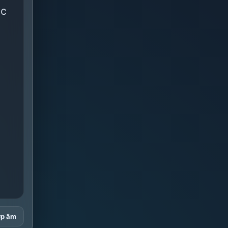
ộc
ợp âm