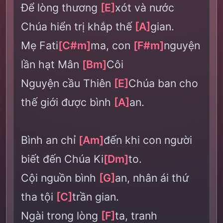
Để lòng thương
[E]
xót và nước
Chúa hiển trị khắp thế
[A]
gian.
Mẹ Fati
[C#m]
ma, con
[F#m]
nguyện
lần hạt Mân
[Bm]
Côi
Nguyện cầu Thiên
[E]
Chúa ban cho
thế giới được bình
[A]
an.
Bình an chỉ
[Am]
đến khi con người
biết đến Chúa Ki
[Dm]
to.
Cội nguồn bình
[G]
an, nhân ái thứ
tha tội
[C]
trần gian.
Ngài trong lòng
[F]
ta, tranh