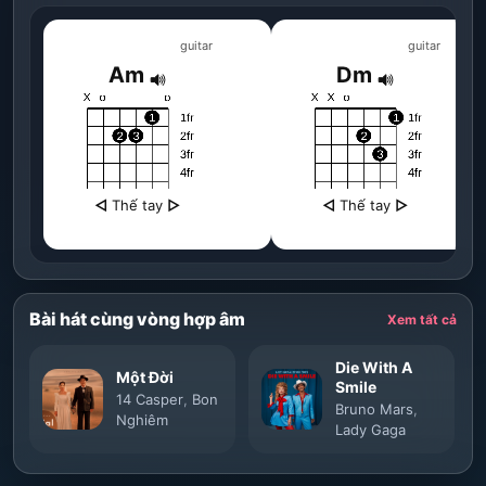
guitar
guitar
Am
Dm
◁
Thế tay
▷
◁
Thế tay
▷
Bài hát cùng vòng hợp âm
Xem tất cả
Die With A
Một Đời
Smile
14 Casper
,
Bon
Bruno Mars
,
Nghiêm
Lady Gaga