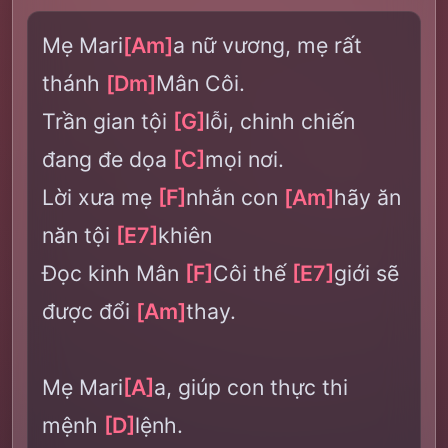
Mẹ Mari
[Am]
a nữ vương, mẹ rất
thánh
[Dm]
Mân Côi.
Trần gian tội
[G]
lỗi, chinh chiến
đang đe dọa
[C]
mọi nơi.
Lời xưa mẹ
[F]
nhắn con
[Am]
hãy ăn
năn tội
[E7]
khiên
Đọc kinh Mân
[F]
Côi thế
[E7]
giới sẽ
được đổi
[Am]
thay.
Mẹ Mari
[A]
a, giúp con thực thi
mệnh
[D]
lệnh.