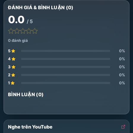
ĐÁNH GIÁ & BÌNH LUẬN (0)
0.0
/ 5
0 đánh giá
5
0%
4
0%
3
0%
2
0%
1
0%
BÌNH LUẬN (0)
Nghe trên YouTube