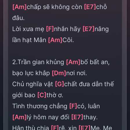
[Am]
chấp sẽ không còn
[E7]
chỗ
đâu.
Lời xưa mẹ
[F]
nhắn hãy
[E7]
nâng
lần hạt Mân
[Am]
Côi.
2.Trần gian khủng
[Am]
bố bất an,
bạo lực khắp
[Dm]
nơi nơi.
Chủ nghĩa vật
[G]
chất đưa dẫn thế
giới bao
[C]
thờ ơ.
Tình thương chẳng
[F]
có, luân
[Am]
lý hôm nay đổi
[E7]
thay.
Hận thù chia
[F]
rẽ, xin
[E7]
Mẹ, Mẹ