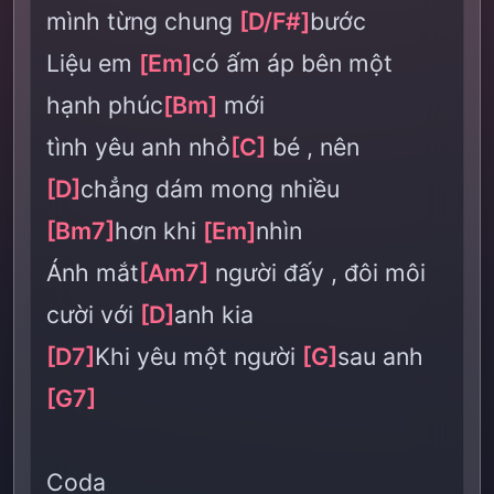
mình từng chung
[D/F#]
bước
Liệu em
[Em]
có ấm áp bên một
hạnh phúc
[Bm]
mới
tình yêu anh nhỏ
[C]
bé , nên
[D]
chẳng dám mong nhiều
[Bm7]
hơn khi
[Em]
nhìn
Ánh mắt
[Am7]
người đấy , đôi môi
cười với
[D]
anh kia
[D7]
Khi yêu một người
[G]
sau anh
[G7]
Coda