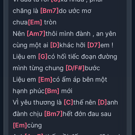
chăng là
[Bm7]
do ước mơ
chưa
[Em]
tròn
Nên
[Am7]
thôi mình đành , an yên
cùng một ai
[D]
khác hỡi
[D7]
em !
Liệu em
[G]
có hối tiếc đoạn đường
mình từng chung
[D/F#]
bước
Liệu em
[Em]
có ấm áp bên một
hạnh phúc
[Bm]
mới
VÌ yêu thương là
[C]
thế nên
[D]
anh
đành chịu
[Bm7]
hết đớn đau sau
[Em]
cùng