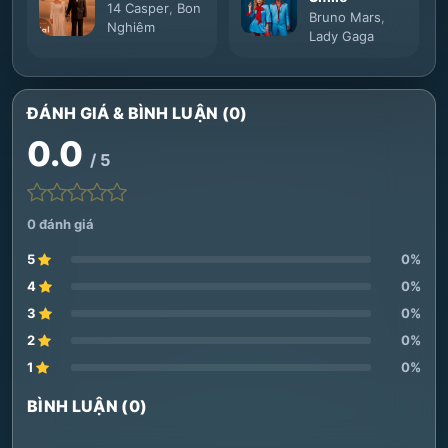
14 Casper
,
Bon
Bruno Mars
,
Nghiêm
Lady Gaga
ĐÁNH GIÁ & BÌNH LUẬN (0)
0.0
/ 5
0 đánh giá
5
0%
4
0%
3
0%
2
0%
1
0%
BÌNH LUẬN (0)