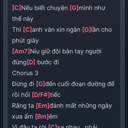
[C]
Nếu biết chuyện
[G]
mình như
thế này
Thì
[C]
anh vàn xin ngàn
[G]
lần cho
phút giây
[Am7]
Níu giữ đôi bàn tay người
đừng
[D]
bước đi
Chorus 3
Đừng đi
[G]
đến cuối đoạn đường để
rồi hối
[D/F#]
tiếc
Rằng ta
[Em]
đánh mất những ngày
xưa ấm
[Bm]
êm
Vì đâu ta rời
[C]
xa nhau , phải