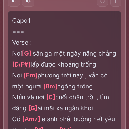
A-
A+
Capo1
===
Verse :
Nơi
[G]
sân ga một ngày nắng chẳng
[D/F#]
lấp được khoảng trống
Nơi
[Em]
phương trời này , vẫn có
một người
[Bm]
ngóng trông
Nhìn về nơi
[C]
cuối chân trời , tìm
dáng
[G]
ai mãi xa ngàn khơi
Có
[Am7]
lẽ anh phải buông hết yêu