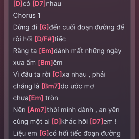
[D]
có
[D7]
nhau
Chorus 1
Đừng đi
[G]
đến cuối đoạn đường để
rồi hối
[D/F#]
tiếc
Rằng ta
[Em]
đánh mất những ngày
xưa ấm
[Bm]
êm
Vì đâu ta rời
[C]
xa nhau , phải
chăng là
[Bm7]
do ước mơ
chưa
[Em]
tròn
Nên
[Am7]
thôi mình đành , an yên
cùng một ai
[D]
khác hỡi
[D7]
em !
Liệu em
[G]
có hối tiếc đoạn đường