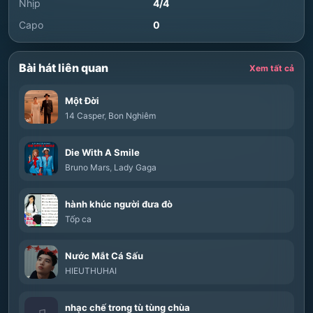
Nhịp
4/4
Capo
0
Bài hát liên quan
Xem tất cả
Một Đời
14 Casper
,
Bon Nghiêm
Die With A Smile
Bruno Mars
,
Lady Gaga
hành khúc người đưa đò
Tốp ca
Nước Mắt Cá Sấu
HIEUTHUHAI
nhạc chế trong tù tùng chùa