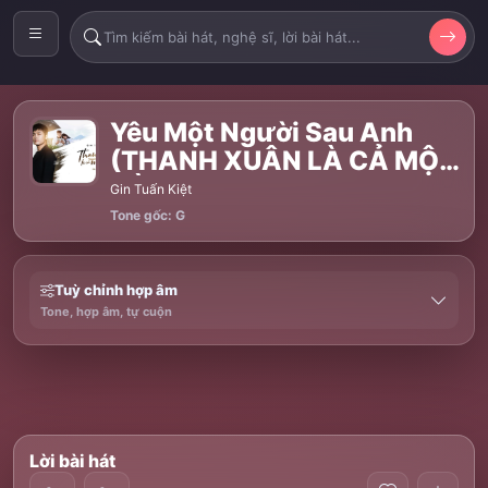
Yêu Một Người Sau Anh
(THANH XUÂN LÀ CẢ MỘT
ĐỜI)
Gin Tuấn Kiệt
Tone gốc: G
Tuỳ chỉnh hợp âm
Tone, hợp âm, tự cuộn
Lời bài hát