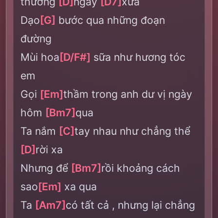
thương
[D]
ngày
[D7]
xưa
Dạo
[G]
bước qua những đoạn
đường
Mùi hoa
[D/F#]
sữa như hương tóc
em
Gọi
[Em]
thầm trong anh dư vị ngày
hôm
[Bm7]
qua
Ta nắm
[C]
tay nhau như chẳng thể
[D]
rời xa
Nhưng để
[Bm7]
rồi khoảng cách
sao
[Em]
xa qua
Ta
[Am7]
có tất cả , nhưng lại chẳng