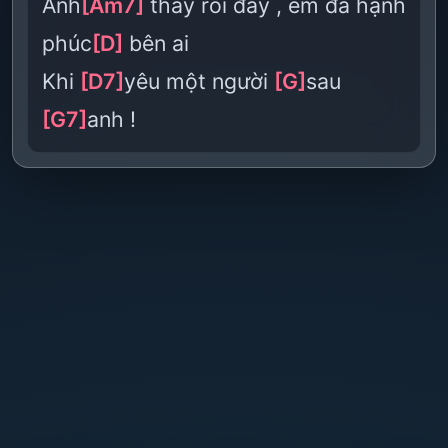
Anh
[Am7]
thấy rồi đấy , em đã hạnh
phúc
[D]
bên ai
Khi
[D7]
yêu một người
[G]
sau
[G7]
anh !