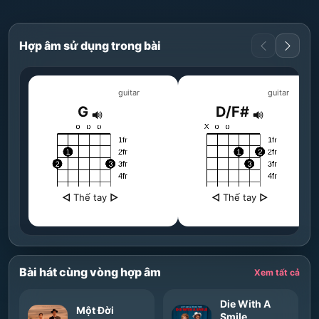
Hợp âm sử dụng trong bài
guitar
guitar
G
D/F#
◁
Thế tay
▷
◁
Thế tay
▷
Bài hát cùng vòng hợp âm
Xem tất cả
Die With A
Một Đời
Smile