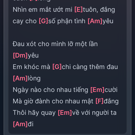
Nhìn em mắt ướt mi
[E]
tuôn, đắng
cay cho
[G]
số phận tình
[Am]
yêu
Đau xót cho mình lỡ một lần
[Dm]
yêu
Em khóc mà
[G]
chi càng thêm đau
[Am]
lòng
Ngày nào cho nhau tiếng
[Em]
cười
Mà giờ đành cho nhau mật
[F]
đắng
Thôi hãy quay
[Em]
về với người ta
[Am]
đi