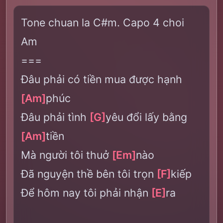
Tone chuan la C#m. Capo 4 choi
Am
===
Đâu phải có tiền mua được hạnh
[Am]
phúc
Đâu phải tình
[G]
yêu đổi lấy bằng
[Am]
tiền
Mà người tôi thuở
[Em]
nào
Đã nguyện thề bên tôi trọn
[F]
kiếp
Để hôm nay tôi phải nhận
[E]
ra