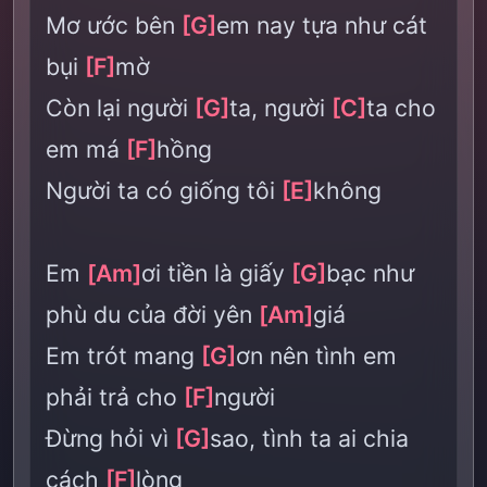
Mơ ước bên
[G]
em nay tựa như cát
bụi
[F]
mờ
Còn lại người
[G]
ta, người
[C]
ta cho
em má
[F]
hồng
Người ta có giống tôi
[E]
không
Em
[Am]
ơi tiền là giấy
[G]
bạc như
phù du của đời yên
[Am]
giá
Em trót mang
[G]
ơn nên tình em
phải trả cho
[F]
người
Đừng hỏi vì
[G]
sao, tình ta ai chia
cách
[F]
lòng