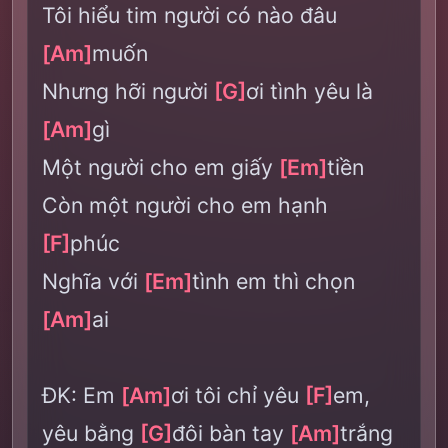
Tôi hiểu tim người có nào đâu
[Am]
muốn
Nhưng hỡi người
[G]
ơi tình yêu là
[Am]
gì
Một người cho em giấy
[Em]
tiền
Còn một người cho em hạnh
[F]
phúc
Nghĩa với
[Em]
tình em thì chọn
[Am]
ai
ĐK: Em
[Am]
ơi tôi chỉ yêu
[F]
em,
yêu bằng
[G]
đôi bàn tay
[Am]
trắng