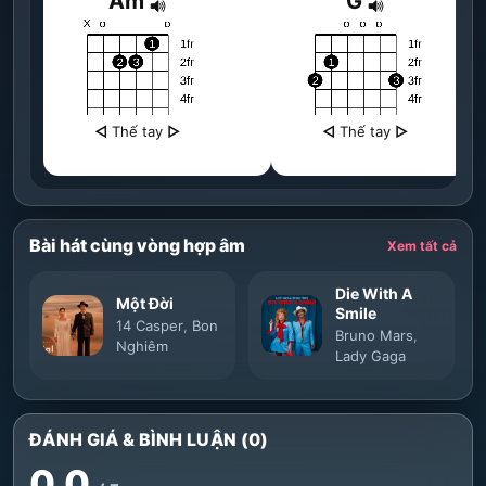
Am
G
◁
Thế tay
▷
◁
Thế tay
▷
Bài hát cùng vòng hợp âm
Xem tất cả
Die With A
Một Đời
Smile
14 Casper
,
Bon
Bruno Mars
,
Nghiêm
Lady Gaga
ĐÁNH GIÁ & BÌNH LUẬN (0)
0.0