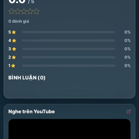
/ 5
0 đánh giá
5
0%
4
0%
3
0%
2
0%
1
0%
BÌNH LUẬN (0)
Nghe trên YouTube