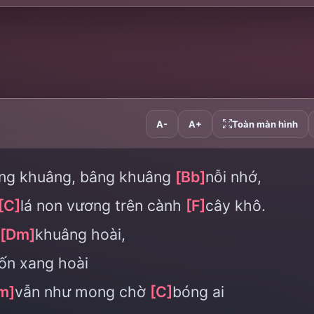
A-
A+
Toàn màn hình
ng khuâng, bâng khuâng
[Bb]
nỗi nhớ,
[C]
lá non vương trên cành
[F]
cây khô.
[Dm]
khuâng hoài,
ốn xang hoài
m]
vẫn như mong chờ
[C]
bóng ai