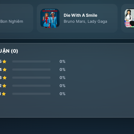
Die With A Smile
,
Bon Nghiêm
Bruno Mars
,
Lady Gaga
UẬN (0)
5
0%
4
0%
3
0%
2
0%
1
0%