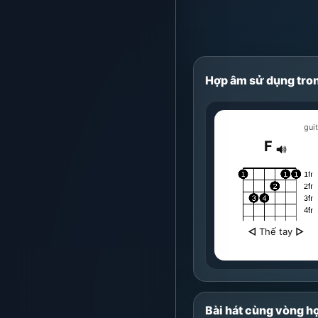
Hợp âm sử dụng tron
guit
F
◁
Thế tay
▷
Bài hát cùng vòng h