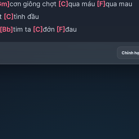
Gm]
cơn giông chợt
[C]
qua máu
[F]
qua mau
ệt
[C]
tình đầu
[Bb]
tim ta
[C]
đớn
[F]
đau
Chỉnh h