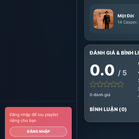
Một Đời
14 Casper
ĐÁNH GIÁ & BÌNH L
0.0
/ 5
0 đánh giá
BÌNH LUẬN (0)
Đăng nhập để lưu playlist
riêng cho bạn
ĐĂNG NHẬP