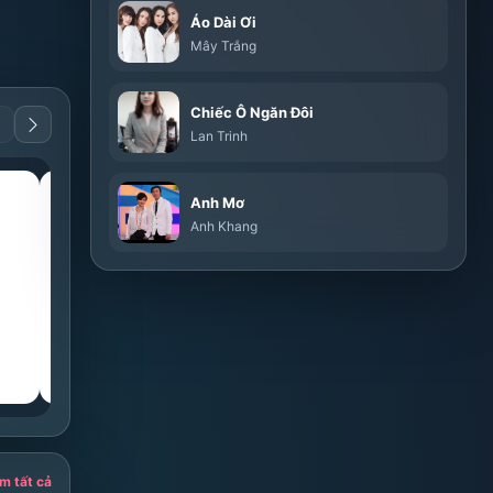
Áo Dài Ơi
Mây Trắng
Chiếc Ô Ngăn Đôi
Lan Trinh
guitar
guitar
Anh Mơ
Dm
Am
Anh Khang
◁
Thế tay
▷
◁
Thế tay
▷
m tất cả