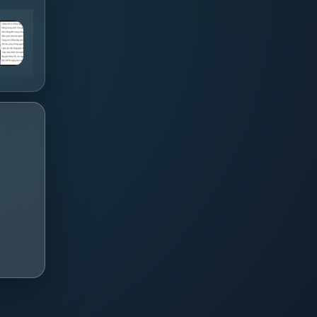
hành khúc người đưa đò
Nước Mắt Cá Sấu
Tốp ca
HIEUTHUHAI