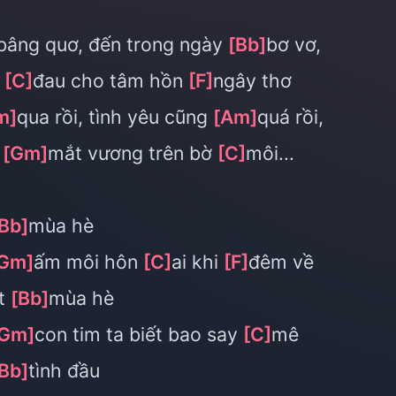
bâng quơ, đến trong ngày
[Bb]
bơ vơ,
n
[C]
đau cho tâm hồn
[F]
ngây thơ
m]
qua rồi, tình yêu cũng
[Am]
quá rồi,
c
[Gm]
mắt vương trên bờ
[C]
môi...
Bb]
mùa hè
Gm]
ấm môi hôn
[C]
ai khi
[F]
đêm về
ệt
[Bb]
mùa hè
[Gm]
con tim ta biết bao say
[C]
mê
Bb]
tình đầu