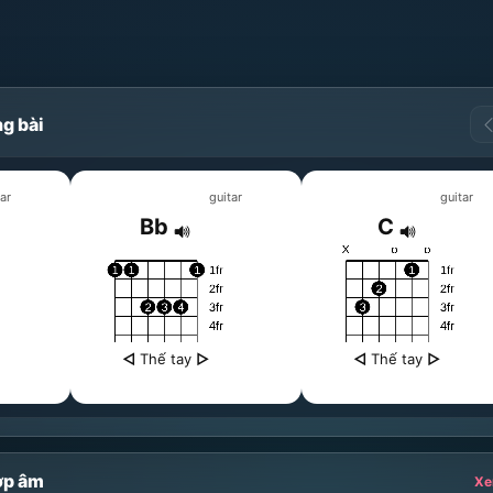
g bài
ar
guitar
guitar
Bb
C
◁
Thế tay
▷
◁
Thế tay
▷
ợp âm
Xe