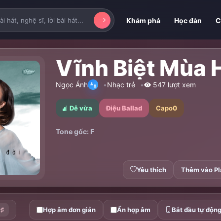
Khám phá
Học đàn
C
Vĩnh Biệt Mùa 
Ngọc Ánh
Nhạc trẻ
547 lượt xem
Dễ vừa
Điệu Ballad
Capo
0
Tone gốc: F
Yêu thích
Thêm vào Pl
♯
Hợp âm đơn giản
Ẩn hợp âm
Bắt đầu tự độn