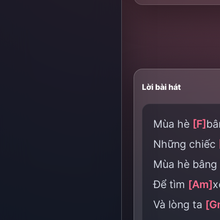
Lời bài hát
Mùa hè
[F]
bâ
Những chiếc
Mùa hè bâng
Để tìm
[Am]
x
Và lòng ta
[G