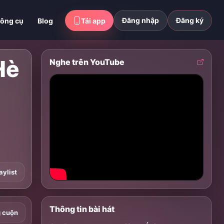
Đăng nhập
Đăng ký
ông cụ
Blog
Tải app
Hè
Nghe trên YouTube
aylist
Thông tin bài hát
g cuộn