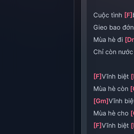
Cuộc tình
[F]
Gieo bao đớ
Mùa hè đi
[D
Chỉ còn nướ
[F]
Vĩnh biệt
[
Mùa hè còn
[
[Gm]
Vĩnh bi
Mùa hè cho
[F]
Vĩnh biệt
[