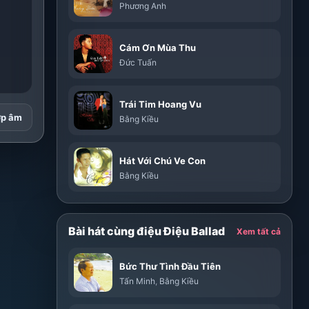
Phương Anh
Cám Ơn Mùa Thu
Đức Tuấn
Trái Tim Hoang Vu
ợp âm
Bằng Kiều
Hát Với Chú Ve Con
Bằng Kiều
Bài hát cùng điệu Điệu Ballad
Xem tất cả
Bức Thư Tình Đầu Tiên
Tấn Minh
,
Bằng Kiều