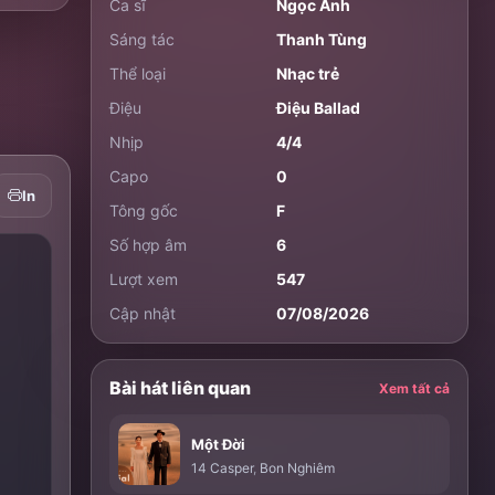
Ca sĩ
Ngọc Ánh
Sáng tác
Thanh Tùng
Thể loại
Nhạc trẻ
Điệu
Điệu Ballad
Nhịp
4/4
Capo
0
In
Tông gốc
F
Số hợp âm
6
Lượt xem
547
Cập nhật
07/08/2026
Bài hát liên quan
Xem tất cả
Một Đời
14 Casper
,
Bon Nghiêm