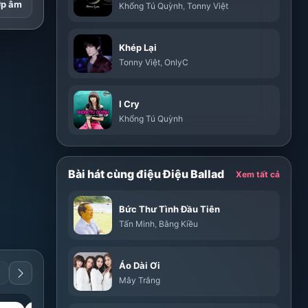
ợp âm
Khổng Tú Quỳnh
,
Tonny Việt
Khép Lại
Tonny Việt
,
OnlyC
I Cry
Khổng Tú Quỳnh
Bài hát cùng điệu Điệu Ballad
Xem tất cả
Bức Thư Tình Đầu Tiên
Tấn Minh
,
Bằng Kiều
Áo Dài Ơi
Mây Trắng