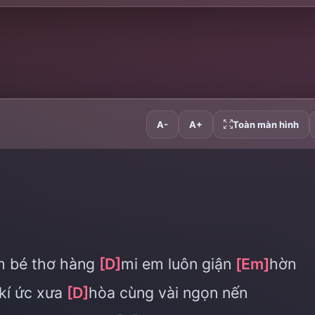
A-
A+
Toàn màn hình
m bé thơ hàng
[D]
mi em luôn giận
[Em]
hờn
kí ức xưa
[D]
hòa cùng vài ngọn nến