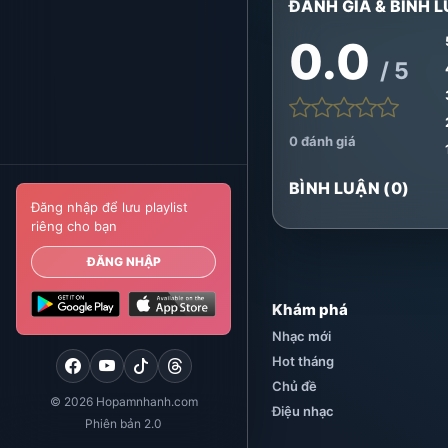
ĐÁNH GIÁ & BÌNH L
0.0
/ 5
0 đánh giá
BÌNH LUẬN (0)
Đăng nhập để lưu playlist
riêng cho bạn
ĐĂNG NHẬP
Khám phá
Nhạc mới
Hot tháng
Chủ đề
© 2026 Hopamnhanh.com
Điệu nhạc
Phiên bản 2.0