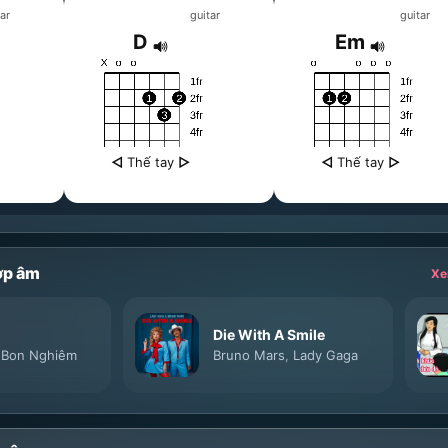
ar
guitar
guitar
D
Em
◁
Thế tay
▷
◁
Thế tay
▷
ợp âm
Xe
Die With A Smile
,
Bon Nghiêm
Bruno Mars
,
Lady Gaga