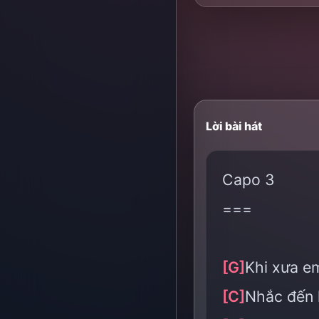
Lời bài hát
Capo 3
===
[G]
Khi xưa e
[C]
Nhắc đến 