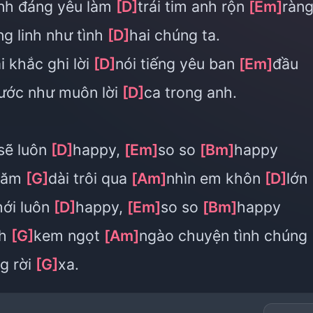
inh đáng yêu làm
[D]
trái tim anh rộn
[Em]
ràn
ng linh như tình
[D]
hai chúng ta.
 khắc ghi lời
[D]
nói tiếng yêu ban
[Em]
đầu
ước như muôn lời
[D]
ca trong anh.
sẽ luôn
[D]
happy,
[Em]
so so
[Bm]
happy
năm
[G]
dài trôi qua
[Am]
nhìn em khôn
[D]
lớn
ới luôn
[D]
happy,
[Em]
so so
[Bm]
happy
nh
[G]
kem ngọt
[Am]
ngào chuyện tình chúng
g rời
[G]
xa.