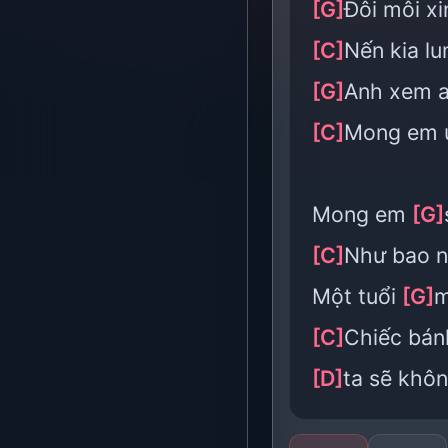
[G]
Đôi môi x
[C]
Nến kia lu
[G]
Anh xem ai
[C]
Mong em 
Mong em
[G]
[C]
Như bao 
Một tuổi
[G]
m
[C]
Chiếc bá
[D]
ta sẽ khôn