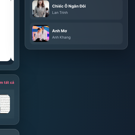
guitar
guitar
Chiếc Ô Ngăn Đôi
C
Bm
Lan Trinh
Anh Mơ
Anh Khang
◁
Thế tay
▷
◁
Thế tay
▷
m tất cả
hành khúc người đưa đò
Nước Mắt Cá Sấu
Tốp ca
HIEUTHUHAI