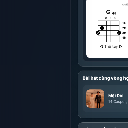
guit
G
◁
Thế tay
▷
Bài hát cùng vòng h
Một Đời
14 Casper