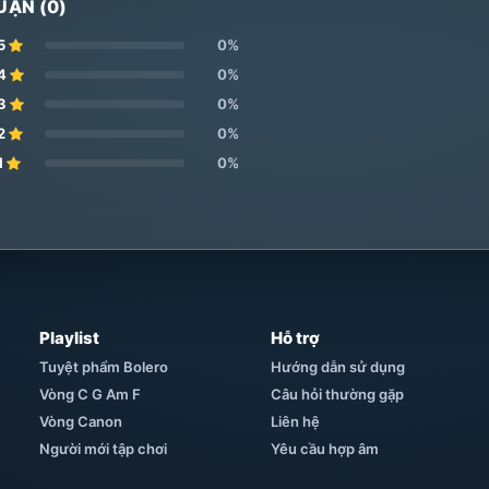
UẬN (0)
5
0%
4
0%
3
0%
2
0%
1
0%
Playlist
Hỗ trợ
Tuyệt phẩm Bolero
Hướng dẫn sử dụng
Vòng C G Am F
Câu hỏi thường gặp
Vòng Canon
Liên hệ
Người mới tập chơi
Yêu cầu hợp âm