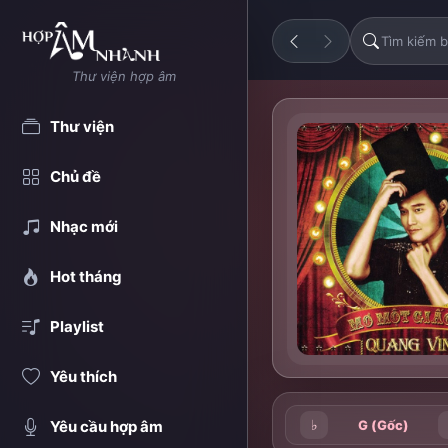
Thư viện hợp âm
Thư viện
Chủ đề
Nhạc mới
Hot tháng
Playlist
Yêu thích
♭
G (Gốc)
Yêu cầu hợp âm