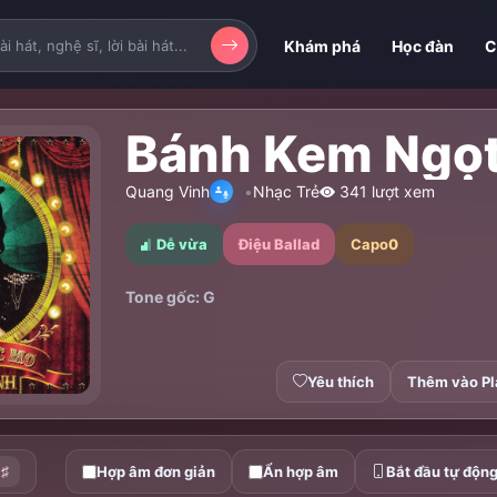
Khám phá
Học đàn
C
Bánh Kem Ngọ
Quang Vinh
Nhạc Trẻ
341 lượt xem
Dễ vừa
Điệu Ballad
Capo
0
Tone gốc: G
Yêu thích
Thêm vào Pl
♯
Hợp âm đơn giản
Ẩn hợp âm
Bắt đầu tự độn