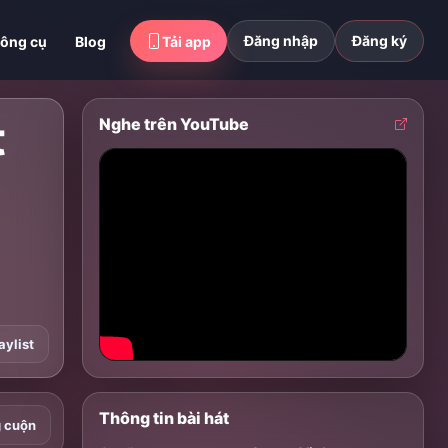
Đăng nhập
Đăng ký
ông cụ
Blog
Tải app
t
Nghe trên YouTube
aylist
Thông tin bài hát
g cuộn