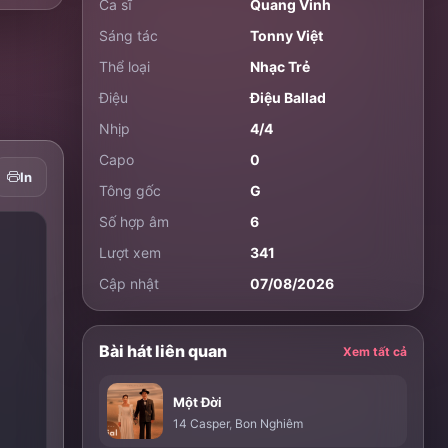
Ca sĩ
Quang Vinh
Sáng tác
Tonny Việt
Thể loại
Nhạc Trẻ
Điệu
Điệu Ballad
Nhịp
4/4
Capo
0
In
Tông gốc
G
Số hợp âm
6
Lượt xem
341
Cập nhật
07/08/2026
Bài hát liên quan
Xem tất cả
Một Đời
14 Casper
,
Bon Nghiêm