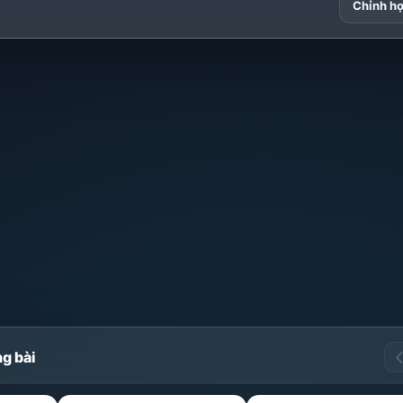
Chỉnh h
g bài