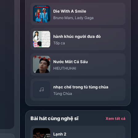
g
Die With A Smile
Bruno Mars
,
Lady Gaga
hành khúc người đưa đò
Tốp ca
Nước Mắt Cá Sấu
HIEUTHUHAI
nhạc chế trong tù tùng chùa
Tùng Chùa
Bài hát cùng nghệ sĩ
Xem tất cả
Lạnh 2