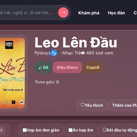
Khám phá
Học đàn
C
Leo Lên Đầu
Pjnboys
Nhạc Trẻ
485 lượt xem
Dễ
Điệu Disco
Capo
0
Tone gốc: G
Yêu thích
Thêm vào Pl
♯
Hợp âm đơn giản
Ẩn hợp âm
Bắt đầu tự độn