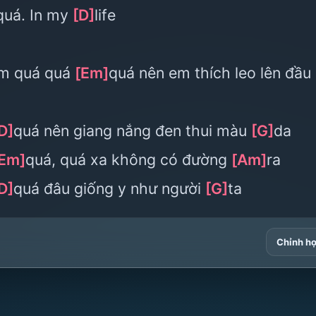
quá. In my
[D]
life
em quá quá
[Em]
quá nên em thích leo lên đầu
D]
quá nên giang nắng đen thui màu
[G]
da
Em]
quá, quá xa không có đường
[Am]
ra
D]
quá đâu giống y như người
[G]
ta
Chỉnh h