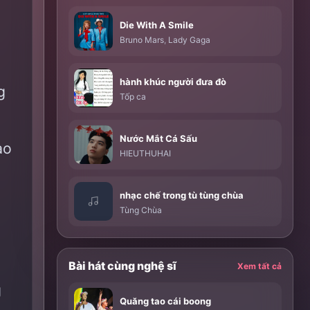
Die With A Smile
Bruno Mars
,
Lady Gaga
hành khúc người đưa đò
g
Tốp ca
Nước Mắt Cá Sấu
ao
HIEUTHUHAI
nhạc chế trong tù tùng chùa
Tùng Chùa
Bài hát cùng nghệ sĩ
Xem tất cả
g
Quăng tao cái boong