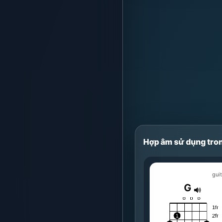
Hợp âm sử dụng tron
guit
G