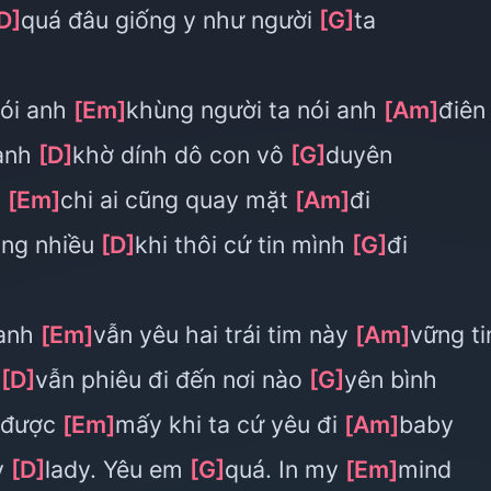
D]
quá đâu giống y như người
[G]
ta
nói anh
[Em]
khùng người ta nói anh
[Am]
điên
 anh
[D]
khờ dính dô con vô
[G]
duyên
à
[Em]
chi ai cũng quay mặt
[Am]
đi
ung nhiều
[D]
khi thôi cứ tin mình
[G]
đi
 anh
[Em]
vẫn yêu hai trái tim này
[Am]
vững ti
a
[D]
vẫn phiêu đi đến nơi nào
[G]
yên bình
u được
[Em]
mấy khi ta cứ yêu đi
[Am]
baby
y
[D]
lady. Yêu em
[G]
quá. In my
[Em]
mind