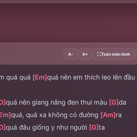
A-
A+
Toàn màn hình
em quá quá
[Em]
quá nên em thích leo lên đầu
D]
quá nên giang nắng đen thui màu
[G]
da
Em]
quá, quá xa không có đường
[Am]
ra
D]
quá đâu giống y như người
[G]
ta