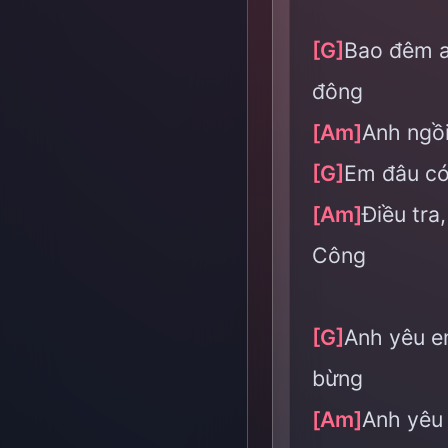
[G]
Bao đêm 
đông
[Am]
Anh ngồ
[G]
Em đâu có
[Am]
Điều tra
Công
[G]
Anh yêu e
bừng
[Am]
Anh yêu