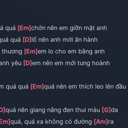
uá quá
[Em]
chớn nên em giỡn mặt anh
quá quá
[D]
lố nên anh mới ăn hành
i thương
[Em]
em lo cho em bằng anh
 anh yêu
[D]
em nên em mới tung hoành
em quá quá
[Em]
quá nên em thích leo lên đầu
D]
quá nên giang nắng đen thui màu
[G]
da
Em]
quá, quá xa không có đường
[Am]
ra