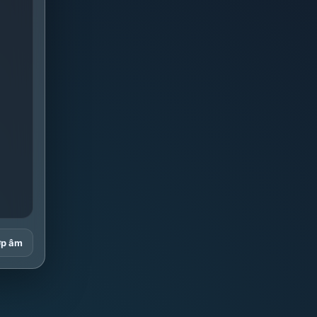
ợp âm