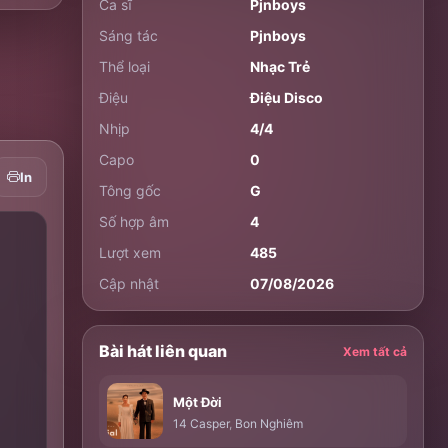
Ca sĩ
Pjnboys
Sáng tác
Pjnboys
Thể loại
Nhạc Trẻ
Điệu
Điệu Disco
Nhịp
4/4
Capo
0
In
Tông gốc
G
Số hợp âm
4
Lượt xem
485
Cập nhật
07/08/2026
Bài hát liên quan
Xem tất cả
Một Đời
14 Casper
,
Bon Nghiêm