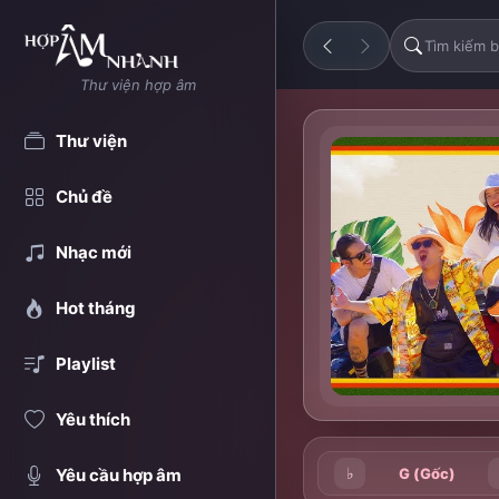
Thư viện hợp âm
Thư viện
Chủ đề
Nhạc mới
Hot tháng
Playlist
Yêu thích
♭
G (Gốc)
Yêu cầu hợp âm