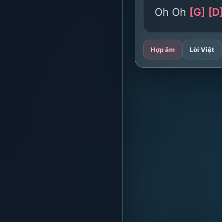
Oh Oh
[G]
[D
Hợp âm
Lời Việt