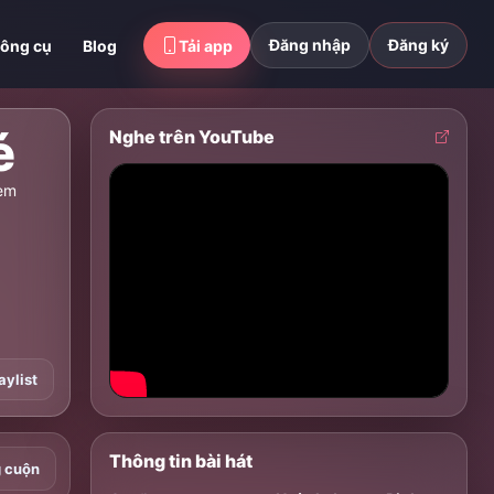
Đăng nhập
Đăng ký
ông cụ
Blog
Tải app
é
Nghe trên YouTube
em
aylist
Thông tin bài hát
g cuộn