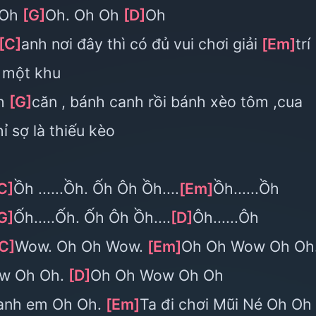
 Oh
[G]
Oh. Oh Oh
[D]
Oh
[C]
anh nơi đây thì có đủ vui chơi giải
[Em]
trí
 một khu
nh
[G]
căn , bánh canh rồi bánh xèo tôm ,cua
ỉ sợ là thiếu kèo
C]
Ồh ......Ồh. Ốh Ôh Ồh....
[Em]
Ồh......Ồh
G]
Ốh.....Ốh. Ốh Ôh Ồh....
[D]
Ôh......Ôh
C]
Wow. Oh Oh Wow.
[Em]
Oh Oh Wow Oh Oh
w Oh Oh.
[D]
Oh Oh Wow Oh Oh
 anh em Oh Oh.
[Em]
Ta đi chơi Mũi Né Oh Oh