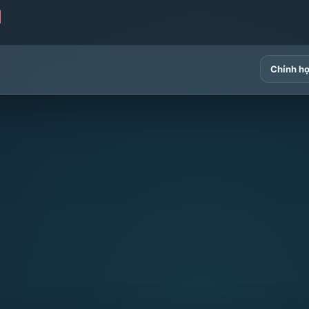
]
Chỉnh h