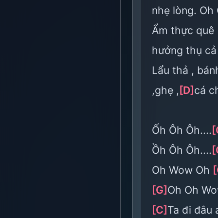
nhẹ lòng. Oh
Ẩm thực quê
hưởng thụ cả
Lẩu thả , bá
,ghẹ ,
[D]
cá ch
Ốh Ôh Ôh....
[
Ồh Ôh Ôh....
[
Oh Wow Oh
[
[G]
Oh Oh Wo
[C]
Ta đi đâu