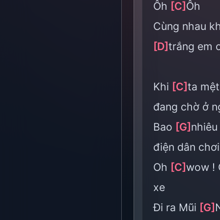
Ôh
[C]
Ôh
Cùng nhau 
[D]
trắng em 
Khi
[C]
ta mệt
đang chờ ở n
Bao
[G]
nhiêu
điện dân chơi 
Oh
[C]
wow ! 
xe
Đi ra Mũi
[G]