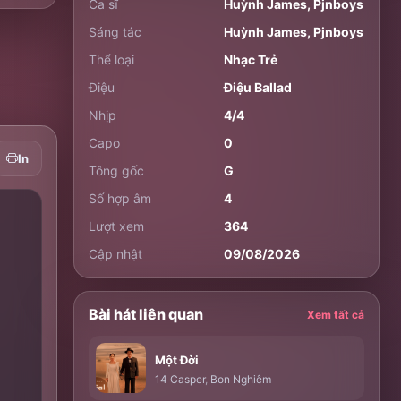
Ca sĩ
Huỳnh James
,
Pjnboys
Sáng tác
Huỳnh James
,
Pjnboys
Thể loại
Nhạc Trẻ
Điệu
Điệu Ballad
Nhịp
4/4
Capo
0
In
Tông gốc
G
Số hợp âm
4
Lượt xem
364
Cập nhật
09/08/2026
Bài hát liên quan
Xem tất cả
Một Đời
14 Casper
,
Bon Nghiêm