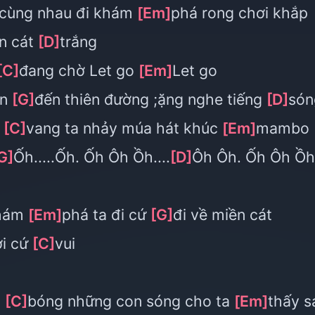
cùng nhau đi khám
[Em]
phá rong chơi khắp
ền cát
[D]
trắng
[C]
đang chờ Let go
[Em]
Let go
ân
[G]
đến thiên đường ;ặng nghe tiếng
[D]
són
u
[C]
vang ta nhảy múa hát khúc
[Em]
mambo
G]
Ốh.....Ốh. Ốh Ôh Ồh....
[D]
Ôh Ôh. Ốh Ôh Ồh
khám
[Em]
phá ta đi cứ
[G]
đi về miền cát
ơi cứ
[C]
vui
p
[C]
bóng những con sóng cho ta
[Em]
thấy s