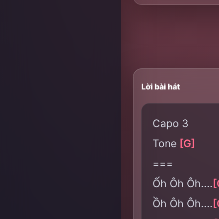
Lời bài hát
Capo 3
Tone
[G]
===
Ốh Ôh Ôh....
[
Ồh Ôh Ôh....
[