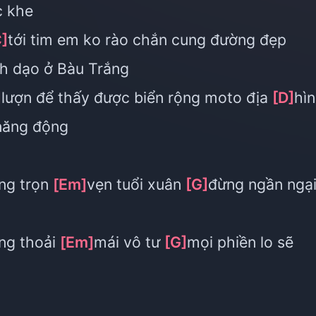
c khe
C]
tới tim em ko rào chắn cung đường đẹp
h dạo ở Bàu Trắng
]
lượn để thấy được biển rộng moto địa
[D]
hì
 năng động
ng trọn
[Em]
vẹn tuổi xuân
[G]
đừng ngần ngạ
ng thoải
[Em]
mái vô tư
[G]
mọi phiền lo sẽ