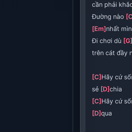
cần phải khắ
Đường nào
[
[Em]
nhất mìn
Đi chơi dù
[G
trên cát đầy
[C]
Hãy cứ số
sẻ
[D]
chia
[C]
Hãy cứ số
[D]
qua