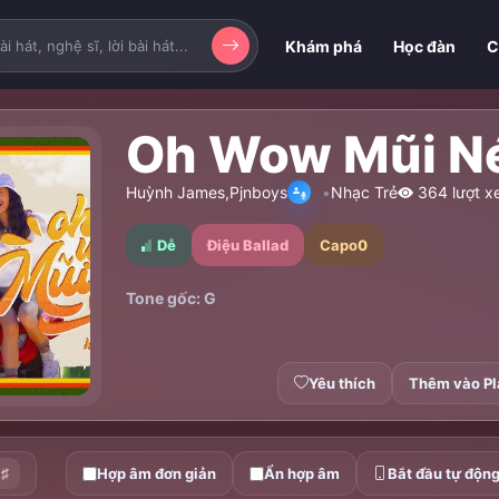
Khám phá
Học đàn
C
Oh Wow Mũi N
Huỳnh James
,
Pjnboys
Nhạc Trẻ
364 lượt x
Dễ
Điệu Ballad
Capo
0
Tone gốc: G
Yêu thích
Thêm vào Pl
♯
Hợp âm đơn giản
Ẩn hợp âm
Bắt đầu tự độn