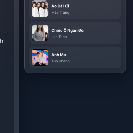
Áo Dài Ơi
Mây Trắng
Chiếc Ô Ngăn Đôi
Lan Trinh
nh
Anh Mơ
Anh Khang
i