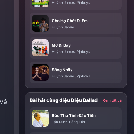
Huỳnh James
,
Pjnboys
Cho Họ Ghét Đi Em
Huỳnh James
Mơ Đi Bay
Huỳnh James
,
Pjnboys
Sống Nhây
Huỳnh James
,
Pjnboys
Bài hát cùng điệu Điệu Ballad
 vé
Xem tất cả
Bức Thư Tình Đầu Tiên
Tấn Minh
,
Bằng Kiều