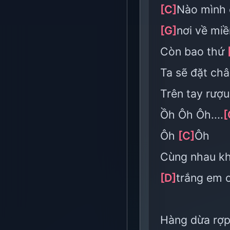
[C]
Nào mình 
[G]
nơi về mi
Còn bao thứ
Ta sẽ đặt ch
Trên tay rượ
Ồh Ôh Ôh....
[
Ôh
[C]
Ôh
Cùng nhau 
[D]
trắng em 
Hàng dừa rợ