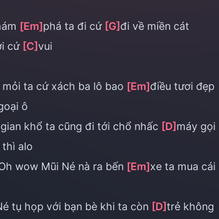
khám
[Em]
phá ta đi cứ
[G]
đi về miền cát
ơi cứ
[C]
vui
 mỏi ta cứ xách ba lô bao
[Em]
điều tươi đẹp
goại ô
 gian khổ ta cũng đi tới chổ nhấc
[D]
máy gọi
thì alo
Oh wow Mũi Né nà ra bến
[Em]
xe ta mua cái
Né tụ họp với bạn bè khi ta còn
[D]
trẻ không