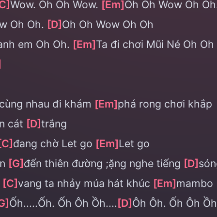
C]
Wow. Oh Oh Wow.
[Em]
Oh Oh Wow Oh Oh
w Oh Oh.
[D]
Oh Oh Wow Oh Oh
 anh em Oh Oh.
[Em]
Ta đi chơi Mũi Né Oh Oh
]
cùng nhau đi khám
[Em]
phá rong chơi khắp
ền cát
[D]
trắng
[C]
đang chờ Let go
[Em]
Let go
ân
[G]
đến thiên đường ;ặng nghe tiếng
[D]
són
u
[C]
vang ta nhảy múa hát khúc
[Em]
mambo
G]
Ốh.....Ốh. Ốh Ôh Ồh....
[D]
Ôh Ôh. Ốh Ôh Ồh