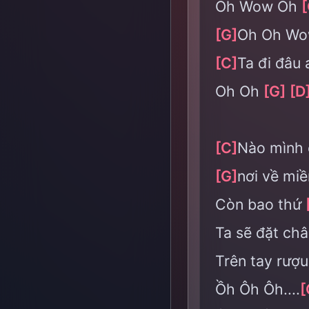
Oh Wow Oh
[
[G]
Oh Oh Wo
[C]
Ta đi đâu
Oh Oh
[G]
[D
[C]
Nào mình 
[G]
nơi về mi
Còn bao thứ
Ta sẽ đặt ch
Trên tay rượ
Ồh Ôh Ôh....
[