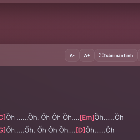
A-
A+
Toàn màn hình
C]
Ồh ......Ồh. Ốh Ôh Ồh....
[Em]
Ồh......Ồh
G]
Ốh.....Ốh. Ốh Ôh Ồh....
[D]
Ôh......Ôh