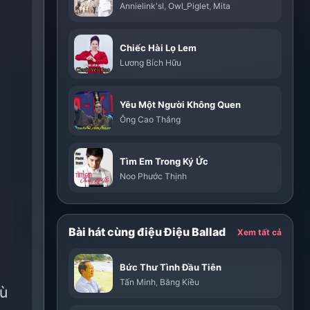
Annielink'sl
,
Owl_Piglet
,
Mita
Chiếc Hài Lọ Lem
Lương Bích Hữu
Yêu Một Người Không Quen
Ông Cao Thắng
Tìm Em Trong Ký Ức
Noo Phước Thịnh
Bài hát cùng điệu Điệu Ballad
Xem tất cả
Bức Thư Tình Đầu Tiên
Tấn Minh
,
Bằng Kiều
dù