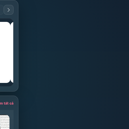
guitar
guitar
F
Dm
◁
Thế tay
▷
◁
Thế tay
▷
m tất cả
hành khúc người đưa đò
Nước Mắt Cá Sấu
Tốp ca
HIEUTHUHAI