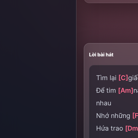
Lời bài hát
Tìm lại
[C]
gi
Để tim
[Am]
n
nhau
Nhớ những
[F
Hứa trao
[Dm