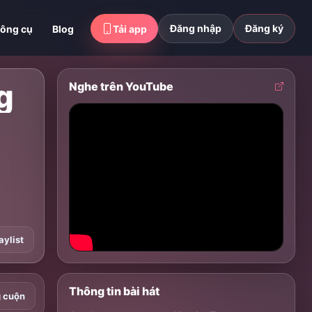
Đăng nhập
Đăng ký
ông cụ
Blog
Tải app
g
Nghe trên YouTube
aylist
Thông tin bài hát
g cuộn