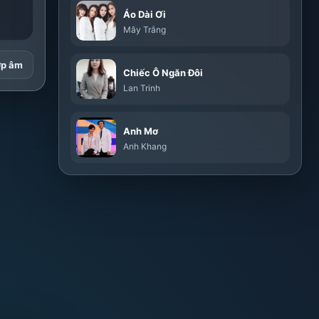
Áo Dài Ơi
Mây Trắng
ợp âm
Chiếc Ô Ngăn Đôi
Lan Trinh
Anh Mơ
Anh Khang