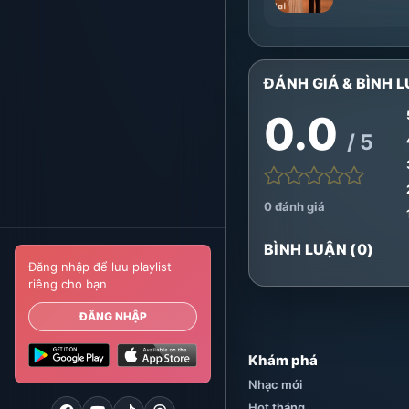
ĐÁNH GIÁ & BÌNH L
0.0
/ 5
0 đánh giá
BÌNH LUẬN (0)
Đăng nhập để lưu playlist
riêng cho bạn
ĐĂNG NHẬP
Khám phá
Nhạc mới
Hot tháng