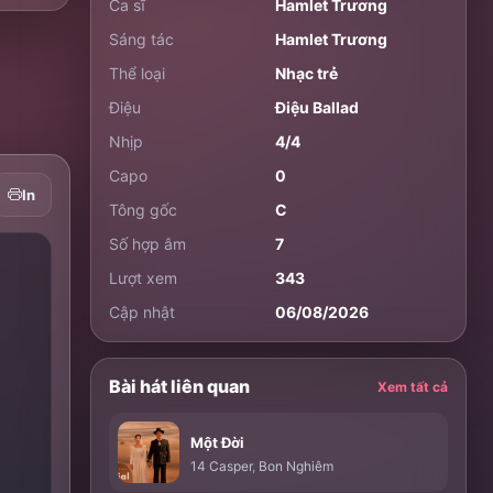
Ca sĩ
Hamlet Trương
Sáng tác
Hamlet Trương
Thể loại
Nhạc trẻ
Điệu
Điệu Ballad
Nhịp
4/4
Capo
0
In
Tông gốc
C
Số hợp âm
7
Lượt xem
343
Cập nhật
06/08/2026
Bài hát liên quan
Xem tất cả
Một Đời
14 Casper
,
Bon Nghiêm