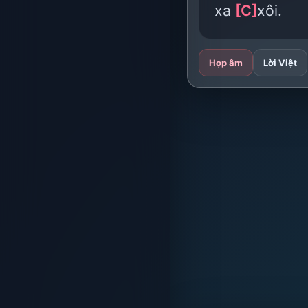
xa
[C]
xôi.
Hợp âm
Lời Việt