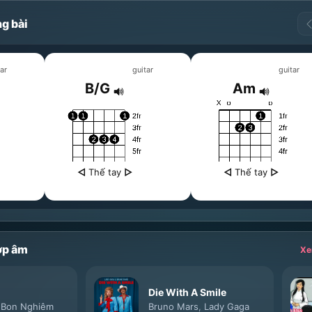
g bài
ar
guitar
guitar
B/G
Am
◁
Thế tay
▷
◁
Thế tay
▷
ợp âm
Xe
Die With A Smile
,
Bon Nghiêm
Bruno Mars
,
Lady Gaga