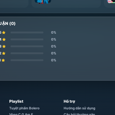
UẬN (0)
5
0%
4
0%
3
0%
2
0%
1
0%
Playlist
Hỗ trợ
Tuyệt phẩm Bolero
Hướng dẫn sử dụng
Vòng C G Am F
Câu hỏi thường gặp