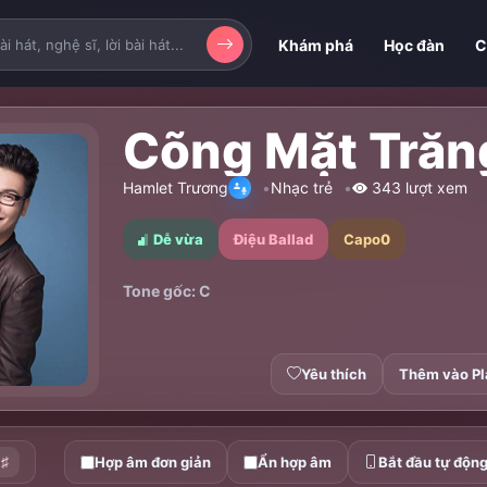
Khám phá
Học đàn
C
Cõng Mặt Trăn
Hamlet Trương
Nhạc trẻ
343 lượt xem
Dễ vừa
Điệu Ballad
Capo
0
Tone gốc: C
Yêu thích
Thêm vào Pl
♯
Hợp âm đơn giản
Ẩn hợp âm
Bắt đầu tự độn