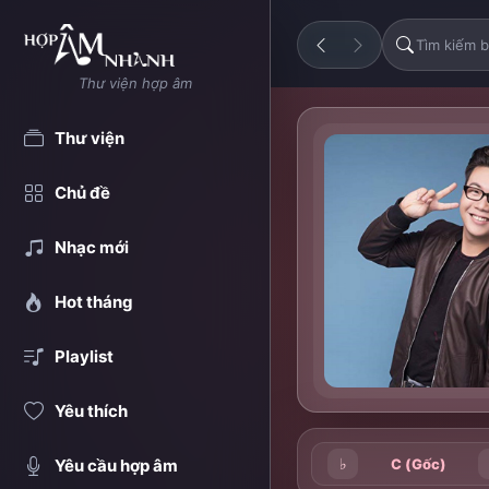
Thư viện hợp âm
Thư viện
Chủ đề
Nhạc mới
Hot tháng
Playlist
Yêu thích
♭
C (Gốc)
Yêu cầu hợp âm