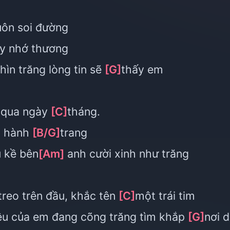
uôn soi đường
y nhớ thương
nhìn trăng lòng tin sẽ
[G]
thấy em
 qua ngày
[C]
tháng.
ai hành
[B/G]
trang
u kề bên
[Am]
anh cười xinh như trăng
treo trên đầu, khắc tên
[C]
một trái tim
êu của em đang cõng trăng tìm khắp
[G]
nơi 