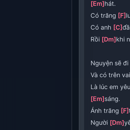
[Em]
hát.
Có trăng
[F]
l
Có anh
[C]
đầ
Rồi
[Dm]
khi 
Nguyện sẽ đi
Và có trên v
Là lúc em yê
[Em]
sáng.
Ánh trăng
[F]
Người
[Dm]
y