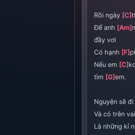
Rồi ngày
[C]
Để anh
[Am]
đầy vơi
Có hạnh
[F]
p
Nếu em
[C]
k
tìm
[G]
em.
Nguyện sẽ đi
Và có trên v
Là những kỉ 