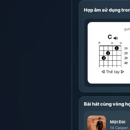
Hợp âm sử dụng tron
guit
C
◁
Thế tay
▷
Bài hát cùng vòng h
Một Đời
14 Casper