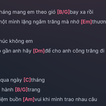
tháng mang em theo gió
[B/G]
bay xa rồi
một mình lặng ngắm trăng mà nhớ
[Em]
thươ
húc không em
o gần anh hãy
[Dm]
để cho anh cõng trăng đi
 qua ngày
[C]
tháng
ai hành
[B/G]
trang
niệm buồn
[Am]
vui khi mình trao nhau câu