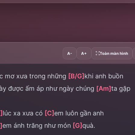
A-
A+
Toàn màn hình
ấc mơ xưa trong những
[B/G]
khi anh buồn
ày được ấm áp như ngày chúng
[Am]
ta gặp
]
lúc xa xưa có
[C]
em luôn gần anh
]
em ánh trăng như món
[G]
quà.