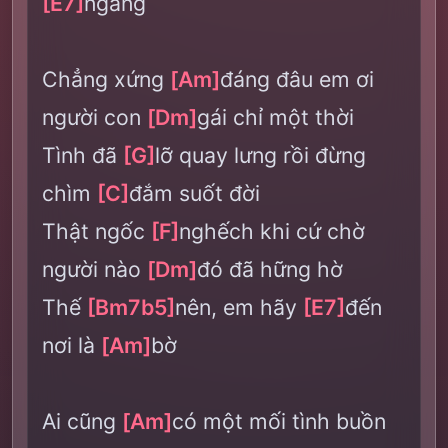
[E7]
ngang
Chẳng xứng
[Am]
đáng đâu em ơi
người con
[Dm]
gái chỉ một thời
Tình đã
[G]
lỡ quay lưng rồi đừng
chìm
[C]
đắm suốt đời
Thật ngốc
[F]
nghếch khi cứ chờ
người nào
[Dm]
đó đã hững hờ
Thế
[Bm7b5]
nên, em hãy
[E7]
đến
nơi là
[Am]
bờ
Ai cũng
[Am]
có một mối tình buồn