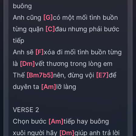
buông
Anh cũng
[G]
có một mối tình buồn
từng quặn
[C]
đau nhưng phải bước
tiếp
Anh sẽ
[F]
xóa đi mối tình buồn từng
là
[Dm]
vết thương trong lòng em
Thế
[Bm7b5]
nên, đừng vội
[E7]
để
duyên ta
[Am]
lỡ làng
VERSE 2
Chọn bước
[Am]
tiếp hay buông
xuôi người hãy
[Dm]
giúp anh trả lời