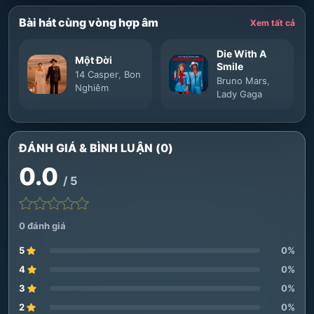
Bài hát cùng vòng hợp âm
Xem tất cả
Die With A
Một Đời
Smile
14 Casper
,
Bon
Bruno Mars
,
Nghiêm
Lady Gaga
ĐÁNH GIÁ & BÌNH LUẬN (0)
0.0
/ 5
0 đánh giá
5
0%
4
0%
3
0%
2
0%