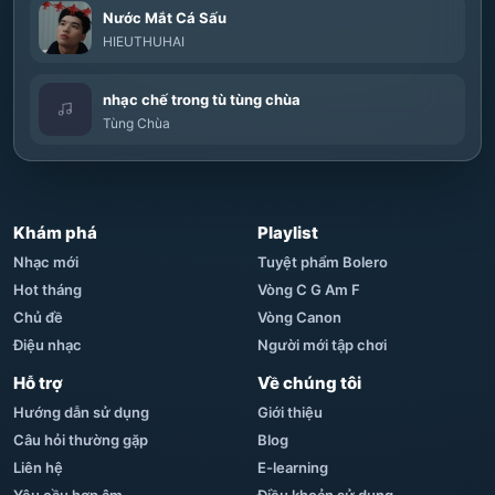
Nước Mắt Cá Sấu
HIEUTHUHAI
nhạc chế trong tù tùng chùa
Tùng Chùa
Khám phá
Playlist
Nhạc mới
Tuyệt phẩm Bolero
Hot tháng
Vòng C G Am F
Chủ đề
Vòng Canon
Điệu nhạc
Người mới tập chơi
Hỗ trợ
Về chúng tôi
Hướng dẫn sử dụng
Giới thiệu
Câu hỏi thường gặp
Blog
Liên hệ
E-learning