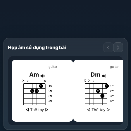
Hợp âm sử dụng trong bài
guitar
guitar
Am
Dm
◁
Thế tay
▷
◁
Thế tay
▷