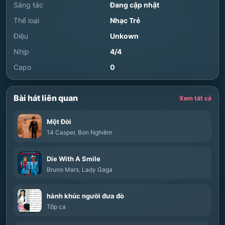
Sáng tác
Đang cập nhật
Thể loại
Nhạc Trẻ
Điệu
Unkown
Nhịp
4/4
Capo
0
Bài hát liên quan
Xem tất cả
Một Đời
14 Casper
,
Bon Nghiêm
Die With A Smile
Bruno Mars
,
Lady Gaga
hành khúc người đưa đò
Tốp ca