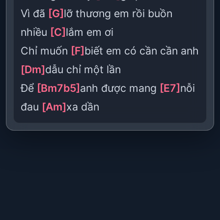
Vì đã
[G]
lỡ thương em rồi buồn
nhiều
[C]
lắm em ơi
Chỉ muốn
[F]
biết em có cần cần anh
[Dm]
dẫu chỉ một lần
Để
[Bm7b5]
anh được mang
[E7]
nỗi
đau
[Am]
xa dần