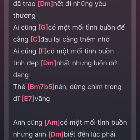
đã trao
[Dm]
hết đi những yêu
thương
Ai cũng
[G]
có một mối tình buồn để
càng
[C]
đau lại càng thêm nhớ
Ai cũng
[F]
có một mối tình buồn
tình đẹp
[Dm]
nhất nhưng luôn dở
dang
Thế
[Bm7b5]
nên, đừng chìm trong
dĩ
[E7]
vãng
Anh cũng
[Am]
có một mối tình buồn
nhưng anh
[Dm]
biết đến lúc phải