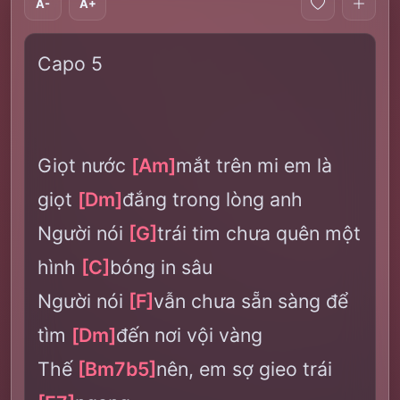
A-
A+
Capo 5
Giọt nước
[Am]
mắt trên mi em là
giọt
[Dm]
đắng trong lòng anh
Người nói
[G]
trái tim chưa quên một
hình
[C]
bóng in sâu
Người nói
[F]
vẫn chưa sẵn sàng để
tìm
[Dm]
đến nơi vội vàng
Thế
[Bm7b5]
nên, em sợ gieo trái