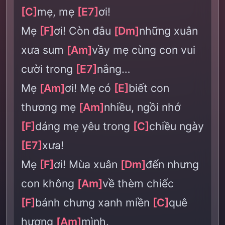
[C]
mẹ, mẹ
[E7]
ơi!
Mẹ
[F]
ơi! Còn đâu
[Dm]
những xuân
xưa sum
[Am]
vầy mẹ cùng con vui
cười trong
[E7]
nắng…
Mẹ
[Am]
ơi! Mẹ có
[E]
biết con
thương mẹ
[Am]
nhiều, ngồi nhớ
[F]
dáng mẹ yêu trong
[C]
chiều ngày
[E7]
xưa!
Mẹ
[F]
ơi! Mùa xuân
[Dm]
đến nhưng
con không
[Am]
về thèm chiếc
[F]
bánh chưng xanh miền
[C]
quê
hương
[Am]
mình.