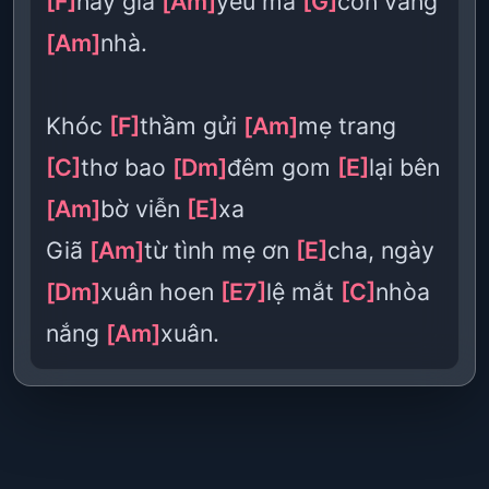
[F]
nay già
[Am]
yếu mà
[G]
con vắng
[Am]
nhà.
Khóc
[F]
thầm gửi
[Am]
mẹ trang
[C]
thơ bao
[Dm]
đêm gom
[E]
lại bên
[Am]
bờ viễn
[E]
xa
Giã
[Am]
từ tình mẹ ơn
[E]
cha, ngày
[Dm]
xuân hoen
[E7]
lệ mắt
[C]
nhòa
nắng
[Am]
xuân.