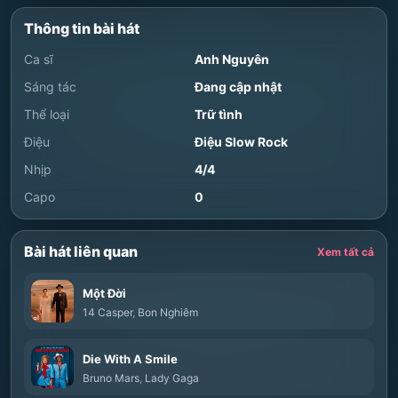
Thông tin bài hát
Ca sĩ
Anh Nguyên
Sáng tác
Đang cập nhật
Thể loại
Trữ tình
Điệu
Điệu Slow Rock
Nhịp
4/4
Capo
0
Bài hát liên quan
Xem tất cả
Một Đời
14 Casper
,
Bon Nghiêm
Die With A Smile
Bruno Mars
,
Lady Gaga