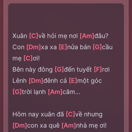
Xuân
[C]
về hỏi mẹ nơi
[Am]
đâu?
Con
[Dm]
xa xa
[E]
nửa bán
[G]
cầu
mẹ
[C]
ơi!
Bên này đông
[G]
đến tuyết
[F]
rơi
Lênh
[Dm]
đênh cả
[E]
một góc
[G]
trời lạnh
[Am]
căm…
Hôm nay xuân đã
[C]
về nhưng
[Dm]
con xa quê
[Am]
nhà mẹ ơi!