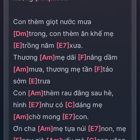
Con thèm giọt nước mưa
[Dm]
trong, con thèm ăn khế mẹ
[E]
trồng năm
[E7]
xưa.
Thương
[Am]
mẹ dãi
[F]
nắng dầm
[Am]
mưa, thương mẹ tần
[F]
tảo
sớm
[E]
trưa
Con
[Am]
thèm rau đắng sau hè,
hình
[E7]
như có
[C]
dáng mẹ
[Am]
chờ mong
[E7]
con.
Ơn cha
[Am]
mẹ tựa núi
[E7]
non, mẹ