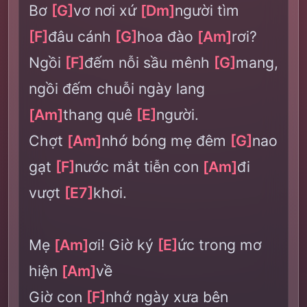
Bơ
[G]
vơ nơi xứ
[Dm]
người tìm
[F]
đâu cánh
[G]
hoa đào
[Am]
rơi?
Ngồi
[F]
đếm nỗi sầu mênh
[G]
mang,
ngồi đếm chuỗi ngày lang
[Am]
thang quê
[E]
người.
Chợt
[Am]
nhớ bóng mẹ đêm
[G]
nao
gạt
[F]
nước mắt tiễn con
[Am]
đi
vượt
[E7]
khơi.
Mẹ
[Am]
ơi! Giờ ký
[E]
ức trong mơ
hiện
[Am]
về
Giờ con
[F]
nhớ ngày xưa bên