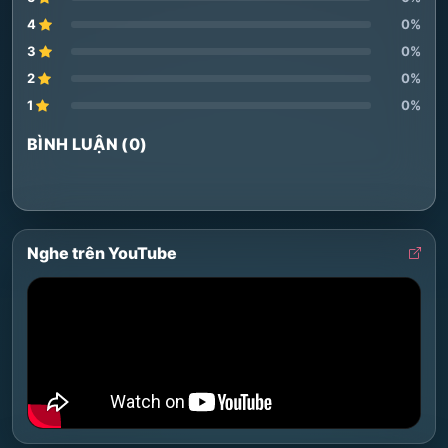
4
0%
3
0%
2
0%
1
0%
BÌNH LUẬN (0)
Nghe trên YouTube