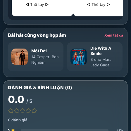
◁
Thế tay
▷
◁
Thế tay
▷
Bài hát cùng vòng hợp âm
Xem tất cả
Die With A
Một Đời
Smile
14 Casper
,
Bon
Bruno Mars
,
Nghiêm
Lady Gaga
ĐÁNH GIÁ & BÌNH LUẬN (0)
0.0
/ 5
0 đánh giá
5
0%