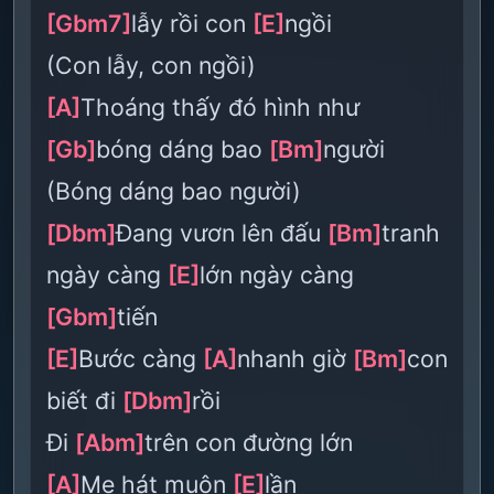
[Gbm7]
lẫy rồi con
[E]
ngồi
(Con lẫy, con ngồi)
[A]
Thoáng thấy đó hình như
[Gb]
bóng dáng bao
[Bm]
người
(Bóng dáng bao người)
[Dbm]
Đang vươn lên đấu
[Bm]
tranh
ngày càng
[E]
lớn ngày càng
[Gbm]
tiến
[E]
Bước càng
[A]
nhanh giờ
[Bm]
con
biết đi
[Dbm]
rồi
Đi
[Abm]
trên con đường lớn
[A]
Mẹ hát muôn
[E]
lần