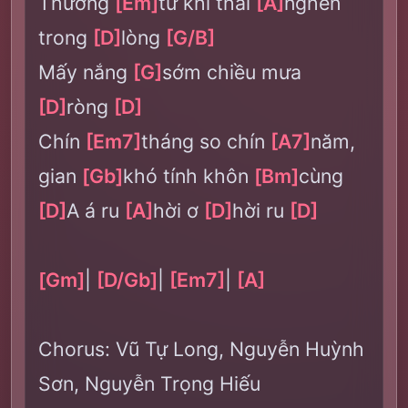
Thương
[Em]
từ khi thai
[A]
nghén
trong
[D]
lòng
[G/B]
Mấy nắng
[G]
sớm chiều mưa
[D]
ròng
[D]
Chín
[Em7]
tháng so chín
[A7]
năm,
gian
[Gb]
khó tính khôn
[Bm]
cùng
[D]
A á ru
[A]
hời ơ
[D]
hời ru
[D]
[Gm]
|
[D/Gb]
|
[Em7]
|
[A]
Chorus: Vũ Tự Long, Nguyễn Huỳnh
Sơn, Nguyễn Trọng Hiếu