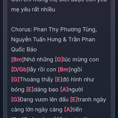
mẹ yêu rất nhiều
Chorus: Phan Thy Phương Tùng,
Nguyễn Tuấn Hưng & Trần Phan
Quốc Bảo
[Bm]
Nhớ những
[G]
lúc mừng con
[D/Gb]
lẫy rồi con
[Bm]
ngồi
[G]
Thoáng thấy
[E]
đó hình như
bóng
[E]
dáng bao
[A]
người
[G]
Đang vươn lên đấu
[E]
tranh ngày
càng lớn ngày càng
[A]
tiến