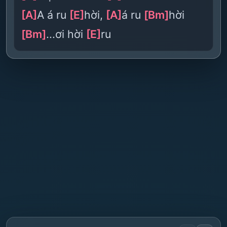
[A]
A á ru
[E]
hời,
[A]
á ru
[Bm]
hời
[Bm]
...ơi hời
[E]
ru