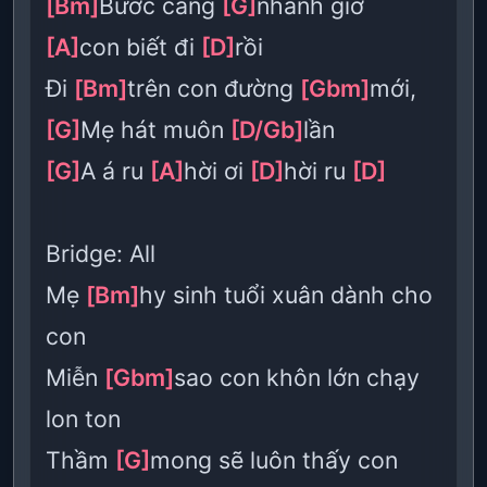
[Bm]
Bước càng
[G]
nhanh giờ
[A]
con biết đi
[D]
rồi
Đi
[Bm]
trên con đường
[Gbm]
mới,
[G]
Mẹ hát muôn
[D/Gb]
lần
[G]
A á ru
[A]
hời ơi
[D]
hời ru
[D]
Bridge: All
Mẹ
[Bm]
hy sinh tuổi xuân dành cho
con
Miễn
[Gbm]
sao con khôn lớn chạy
lon ton
Thầm
[G]
mong sẽ luôn thấy con