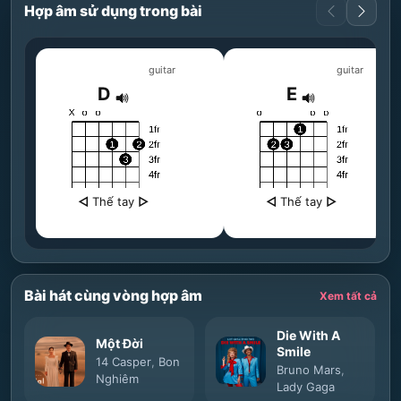
Hợp âm sử dụng trong bài
guitar
guitar
D
E
◁
Thế tay
▷
◁
Thế tay
▷
Bài hát cùng vòng hợp âm
Xem tất cả
Die With A
Một Đời
Smile
14 Casper
,
Bon
Bruno Mars
,
Nghiêm
Lady Gaga