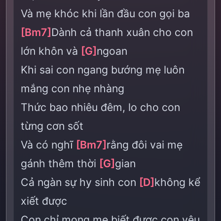
Và mẹ khóc khi lần đầu con gọi ba
[Bm7]
Dành cả thanh xuân cho con
lớn khôn và
[G]
ngoan
Khi sai con ngang bướng mẹ luôn
mắng con nhẹ nhàng
Thức bao nhiêu đêm, lo cho con
từng cơn sốt
Và có nghĩ
[Bm7]
rằng đôi vai mẹ
gánh thêm thời
[G]
gian
Cả ngàn sự hy sinh con
[D]
không kể
xiết được
Con chỉ mong mẹ biết được con yêu