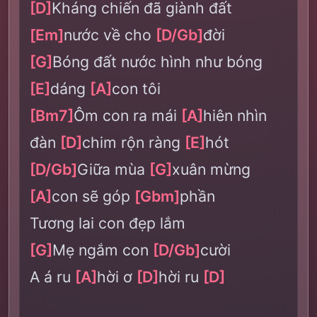
[D]
Kháng chiến đã giành đất
[Em]
nước về cho
[D/Gb]
đời
[G]
Bóng đất nước hình như bóng
[E]
dáng
[A]
con tôi
[Bm7]
Ôm con ra mái
[A]
hiên nhìn
đàn
[D]
chim rộn ràng
[E]
hót
[D/Gb]
Giữa mùa
[G]
xuân mừng
[A]
con sẽ góp
[Gbm]
phần
Tương lai con đẹp lắm
[G]
Mẹ ngắm con
[D/Gb]
cười
A á ru
[A]
hời ơ
[D]
hời ru
[D]