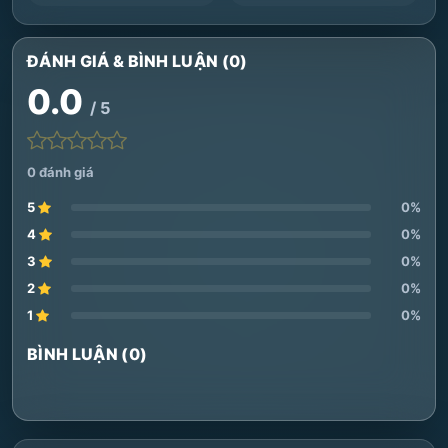
ĐÁNH GIÁ & BÌNH LUẬN (0)
0.0
/ 5
0 đánh giá
5
0%
4
0%
3
0%
2
0%
1
0%
BÌNH LUẬN (0)