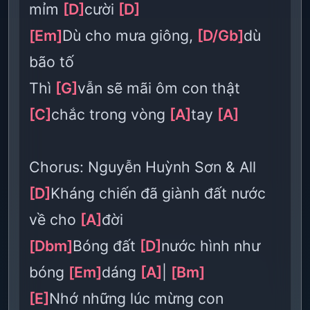
mỉm
[D]
cười
[D]
[Em]
Dù cho mưa giông,
[D/Gb]
dù
bão tố
Thì
[G]
vẫn sẽ mãi ôm con thật
[C]
chắc trong vòng
[A]
tay
[A]
Chorus: Nguyễn Huỳnh Sơn & All
[D]
Kháng chiến đã giành đất nước
về cho
[A]
đời
[Dbm]
Bóng đất
[D]
nước hình như
bóng
[Em]
dáng
[A]
|
[Bm]
[E]
Nhớ những lúc mừng con