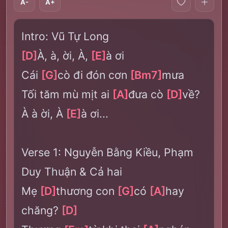
A-
A+
Intro: Vũ Tự Long
[D]
À, à, ời, À,
[E]
à ơi
Cái
[G]
cò đi đón cơn
[Bm7]
mưa
Tối tăm mù mịt ai
[A]
đưa cò
[D]
về?
À à ời, À
[E]
à ơi...
Verse 1: Nguyễn Bằng Kiều, Phạm
Duy Thuận & Cả hai
Mẹ
[D]
thương con
[G]
có
[A]
hay
chăng?
[D]