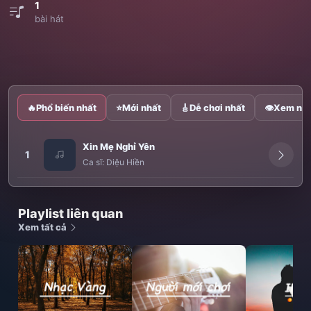
1
bài hát
🔥
Phổ biến nhất
⭐
Mới nhất
🎸
Dễ chơi nhất
👁
Xem nhi
Xin Mẹ Nghỉ Yên
1
Ca sĩ:
Diệu Hiền
Playlist liên quan
Xem tất cả