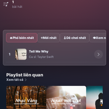
1
bài hát
🔥
Phổ biến nhất
⭐
Mới nhất
🎸
Dễ chơi nhất
👁
Xem nhi
Tell Me Why
1
Ca sĩ:
Taylor Swift
Playlist liên quan
Xem tất cả