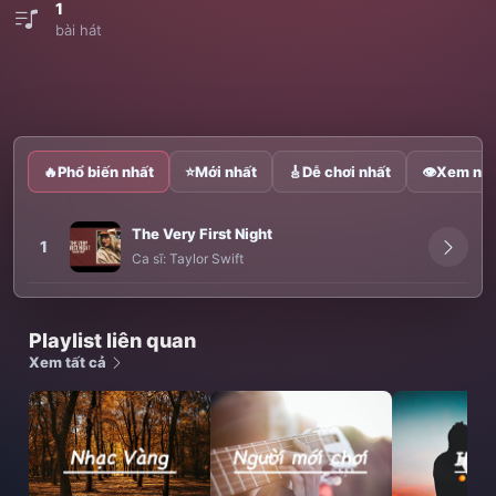
1
bài hát
🔥
Phổ biến nhất
⭐
Mới nhất
🎸
Dễ chơi nhất
👁
Xem nhi
The Very First Night
1
Ca sĩ:
Taylor Swift
Playlist liên quan
Xem tất cả