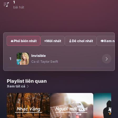
1
bài hát
🔥
Phổ biến nhất
⭐
Mới nhất
🎸
Dễ chơi nhất
👁
Xem nhi
Invisible
1
Ca sĩ:
Taylor Swift
Playlist liên quan
Xem tất cả