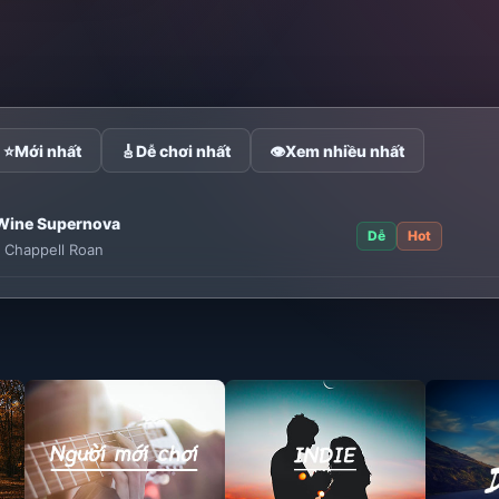
⭐
Mới nhất
🎸
Dễ chơi nhất
👁
Xem nhiều nhất
Wine Supernova
Dễ
Hot
:
Chappell Roan