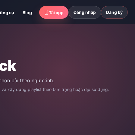
Đăng nhập
Đăng ký
ông cụ
Blog
Tải app
ck
chọn bài theo ngữ cảnh.
n và xây dựng playlist theo tâm trạng hoặc dịp sử dụng.