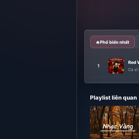
🔥
Phổ biến nhất
Red 
1
Ca sĩ
Playlist liên quan