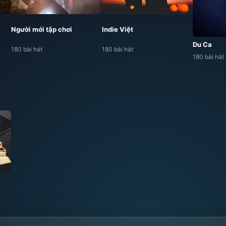
Người mới tập chơi
Indie Việt
Du Ca
180 bài hát
180 bài hát
180 bài hát