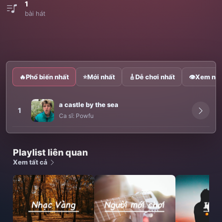
1
bài hát
🔥
Phổ biến nhất
⭐
Mới nhất
🎸
Dễ chơi nhất
👁
Xem nhi
a castle by the sea
1
Ca sĩ:
Powfu
Playlist liên quan
Xem tất cả