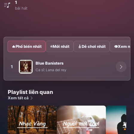
1
bài hát
🔥
Phổ biến nhất
⭐
Mới nhất
🎸
Dễ chơi nhất
👁
Xem nhi
Blue Banisters
1
Ca sĩ:
Lana del rey
Playlist liên quan
Xem tất cả