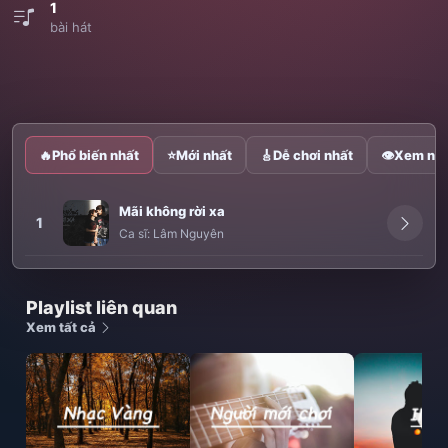
1
bài hát
🔥
Phổ biến nhất
⭐
Mới nhất
🎸
Dễ chơi nhất
👁
Xem nhi
Mãi không rời xa
1
Ca sĩ:
Lâm Nguyên
Playlist liên quan
Xem tất cả