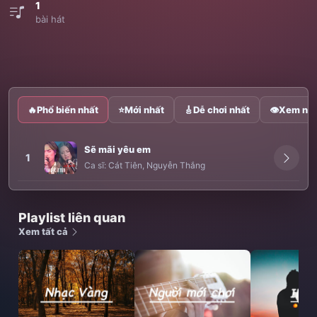
1
bài hát
🔥
Phổ biến nhất
⭐
Mới nhất
🎸
Dễ chơi nhất
👁
Xem nhi
Sẽ mãi yêu em
1
Ca sĩ:
Cát Tiên
,
Nguyễn Thắng
Playlist liên quan
Xem tất cả