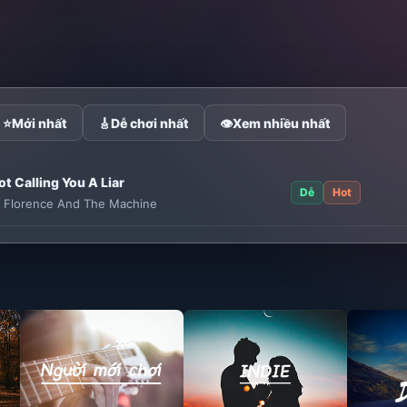
⭐
Mới nhất
🎸
Dễ chơi nhất
👁
Xem nhiều nhất
ot Calling You A Liar
Dễ
Hot
:
Florence And The Machine