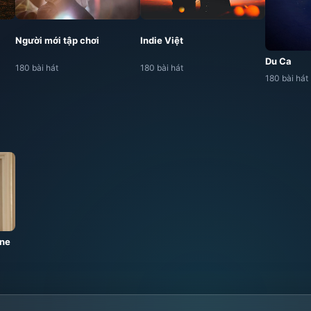
Người mới tập chơi
Indie Việt
Du Ca
180 bài hát
180 bài hát
180 bài hát
ine