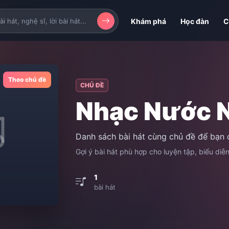
Khám phá
Học đàn
C
Theo chủ đề
CHỦ ĐỀ
Nhạc Nước 
Danh sách bài hát cùng chủ đề để bạn 
Gợi ý bài hát phù hợp cho luyện tập, biểu diễ
1
bài hát