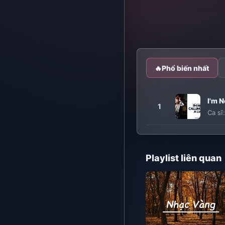
🔥
Phổ biến nhất
I'm N
1
Ca sĩ
Playlist liên quan