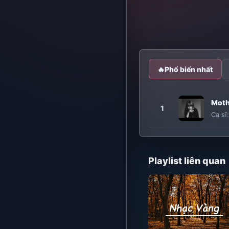
🔥
Phổ biến nhất
Moth
1
Ca sĩ
Playlist liên quan