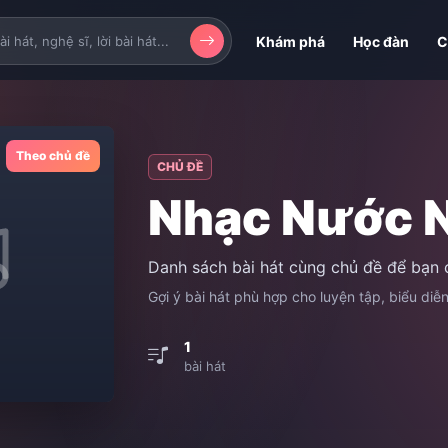
Khám phá
Học đàn
C
Theo chủ đề
CHỦ ĐỀ
Nhạc Nước 
Danh sách bài hát cùng chủ đề để bạn 
Gợi ý bài hát phù hợp cho luyện tập, biểu diễ
1
bài hát