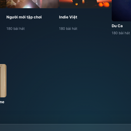
Người mới tập chơi
Indie Việt
Du Ca
180 bài hát
180 bài hát
180 bài hát
ine