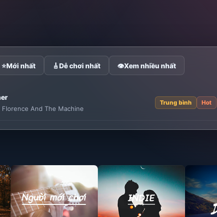
⭐
Mới nhất
🎸
Dễ chơi nhất
👁
Xem nhiều nhất
er
Trung bình
Hot
:
Florence And The Machine