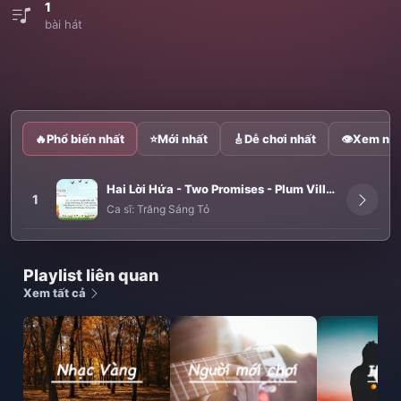
1
bài hát
🔥
Phổ biến nhất
⭐
Mới nhất
🎸
Dễ chơi nhất
👁
Xem nhi
Hai Lời Hứa - Two Promises - Plum Village song
1
Ca sĩ:
Trăng Sáng Tỏ
Playlist liên quan
Xem tất cả