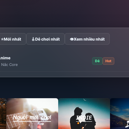
⭐
Mới nhất
🎸
Dễ chơi nhất
👁
Xem nhiều nhất
Anime
Dễ
Hot
:
Nắc Core