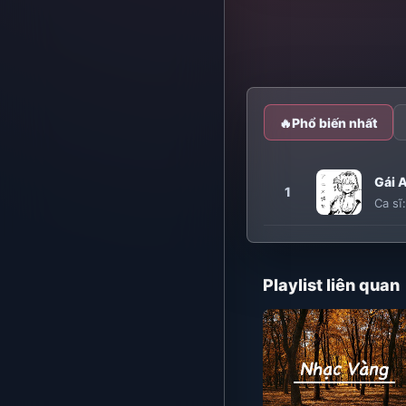
🔥
Phổ biến nhất
Gái 
1
Ca sĩ
Playlist liên quan