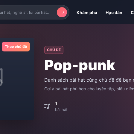
Khám phá
Học đàn
C
Theo chủ đề
CHỦ ĐỀ
Pop-punk
Danh sách bài hát cùng chủ đề để bạn 
Gợi ý bài hát phù hợp cho luyện tập, biểu diễ
1
bài hát