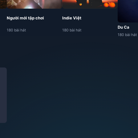
Người mới tập chơi
Indie Việt
Du Ca
180 bài hát
180 bài hát
180 bài hát