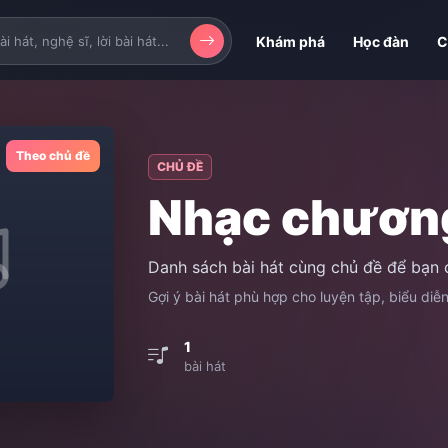
Khám phá
Học đàn
C
Theo chủ đề
CHỦ ĐỀ
Nhạc chương
Danh sách bài hát cùng chủ đề để bạn 
Gợi ý bài hát phù hợp cho luyện tập, biểu diễ
1
bài hát