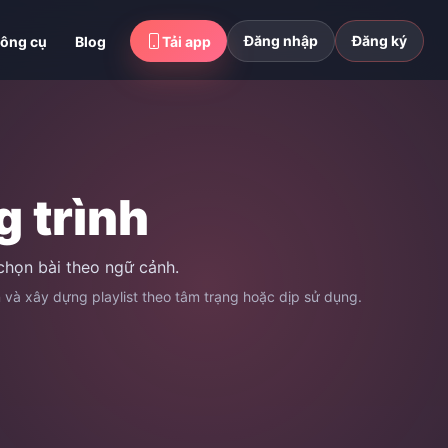
Đăng nhập
Đăng ký
ông cụ
Blog
Tải app
 trình
chọn bài theo ngữ cảnh.
n và xây dựng playlist theo tâm trạng hoặc dịp sử dụng.