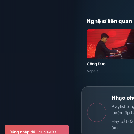
Nghệ sĩ liên quan
Công Đức
Nghệ sĩ
Nhạc chư
Playlist tổ
luyện tập 
Hãy bắt đầ
âm.
Đăng nhập để lưu playlist