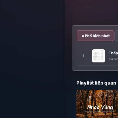
🔥
Phổ biến nhất
Thắp
1
Ca sĩ
Playlist liên quan