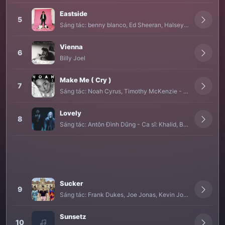
Eastside
5
Sáng tác:
benny blanco
,
Ed Sheeran
,
Halsey
,
Khalid
,
Natha
Vienna
6
Billy Joel
Make Me ( Cry )
7
Sáng tác:
Noah Cyrus
,
Timothy McKenzie
-
Ca sĩ:
Labrinth
Lovely
8
Sáng tác:
Antôn Đình Dũng
-
Ca sĩ:
Khalid
,
Billie Eilish
Sucker
9
Sáng tác:
Frank Dukes
,
Joe Jonas
,
Kevin Jonas
,
Louis Bell
Sunsetz
10