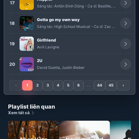
17
Sáng tác:
Antôn Đình Dũng
-
Ca sĩ:
Bastille
,
Marshmello
Gotta go my own way
18
Sáng tác:
High School Musical
-
Ca sĩ:
Zac Efron
,
Vanessa
Girlfriend
19
Avril Lavigne
2U
20
David Guetta
,
Justin Bieber
‹
1
2
3
4
5
6
...
44
45
›
Playlist liên quan
Xem tất cả