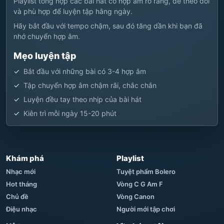
Playlist tổng hợp các bài hát có hợp âm rõ ràng, dễ theo dõi
và phù hợp để luyện tập hằng ngày.
Hãy bắt đầu với tempo chậm, sau đó tăng dần khi bạn đã
nhớ chuyển hợp âm.
Mẹo luyện tập
Bắt đầu với những bài có 3-4 hợp âm
Tập chuyển hợp âm chậm rãi, chắc chắn
Luyện đều tay theo nhịp của bài hát
Kiên trì mỗi ngày 15-20 phút
Khám phá
Playlist
Nhạc mới
Tuyệt phẩm Bolero
Hot tháng
Vòng C G Am F
Chủ đề
Vòng Canon
Điệu nhạc
Người mới tập chơi