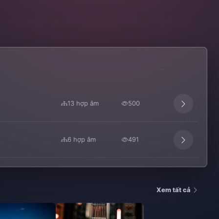
13 hợp âm
500
6 hợp âm
491
Xem tất cả