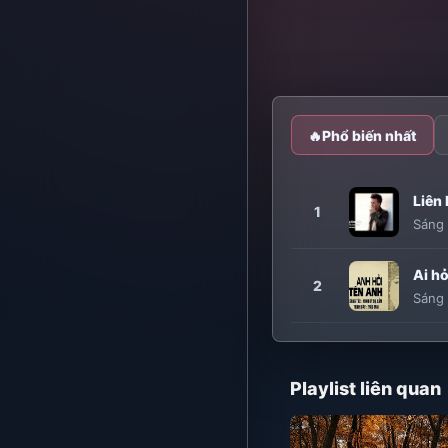
🔥
Phổ biến nhất
Liên
1
Sáng 
Ai hỏ
2
Sáng 
Playlist liên quan