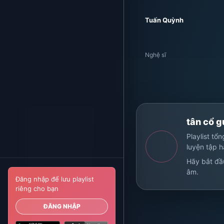
Tuấn Quỳnh
Nghệ sĩ
tân cổ g
Playlist tổ
luyện tập 
Hãy bắt đầ
âm.
Đăng nhập để lưu playlist
riêng cho bạn
ĐĂNG NHẬP