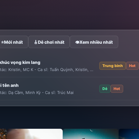
⭐
Mới nhất
🎸
Dễ chơi nhất
👁
Xem nhiều nhất
 khúc vọng kim lang
Trung bình
Hot
tác:
Kristin
,
MC K
-
Ca sĩ:
Tuấn Quỳnh
,
Kristin
,
MC K
i tên anh
Dễ
Hot
tác:
Dạ Cầm
,
Minh Kỳ
-
Ca sĩ:
Trúc Mai