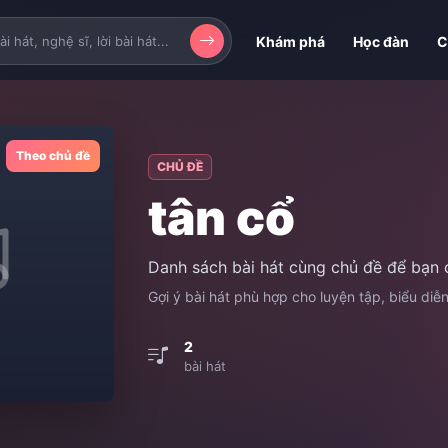
Khám phá
Học đàn
C
Theo chủ đề
CHỦ ĐỀ
tân cổ
Danh sách bài hát cùng chủ đề để bạn 
Gợi ý bài hát phù hợp cho luyện tập, biểu diễ
2
bài hát