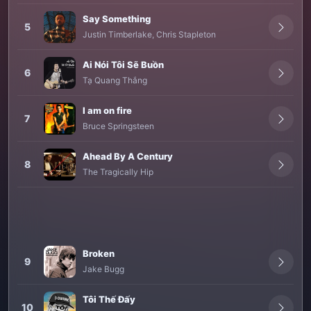
Say Something
5
Justin Timberlake
,
Chris Stapleton
Ai Nói Tôi Sẽ Buồn
6
Tạ Quang Thắng
I am on fire
7
Bruce Springsteen
Ahead By A Century
8
The Tragically Hip
Broken
9
Jake Bugg
Tôi Thế Đấy
10