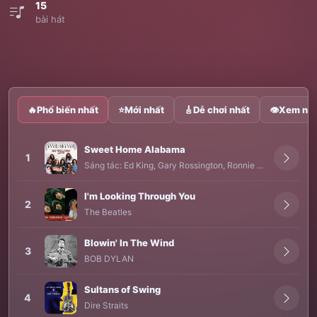
15
bài hát
🔥
Phổ biến nhất
⭐
Mới nhất
🎸
Dễ chơi nhất
👁
Xem nhi
Sweet Home Alabama
1
Sáng tác:
Ed King
,
Gary Rossington
,
Ronnie Van Zant
-
Ca s
I'm Looking Through You
2
The Beatles
Blowin' In The Wind
3
BOB DYLAN
Sultans of Swing
4
Dire Straits