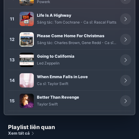
Powerk
Life Is A Highway
11
Sáng tác:
Tom Cochrane
-
Ca sĩ:
Rascal Flatts
Please Come Home For Christmas
12
Sáng tác:
Charles Brown
,
Gene Redd
-
Ca sĩ:
The Eagles
Going to California
13
Led Zeppelin
When Emma Falls in Love
14
Ca sĩ:
Taylor Swift
Better Than Revenge
15
Taylor Swift
Playlist liên quan
Xem tất cả