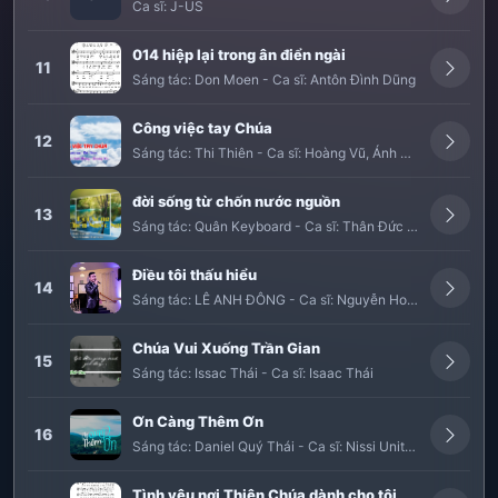
Ca sĩ:
J-US
014 hiệp lại trong ân điển ngài
11
Sáng tác:
Don Moen
-
Ca sĩ:
Antôn Đình Dũng
Công việc tay Chúa
12
Sáng tác:
Thi Thiên
-
Ca sĩ:
Hoàng Vũ
,
Ánh Hồng
đời sống từ chốn nước nguồn
13
Sáng tác:
Quân Keyboard
-
Ca sĩ:
Thân Đức Cường
Điều tôi thấu hiểu
14
Sáng tác:
LÊ ANH ĐÔNG
-
Ca sĩ:
Nguyễn Hoàng Nam
Chúa Vui Xuống Trần Gian
15
Sáng tác:
Issac Thái
-
Ca sĩ:
Isaac Thái
Ơn Càng Thêm Ơn
16
Sáng tác:
Daniel Quý Thái
-
Ca sĩ:
Nissi United
Tình yêu nơi Thiên Chúa dành cho tôi