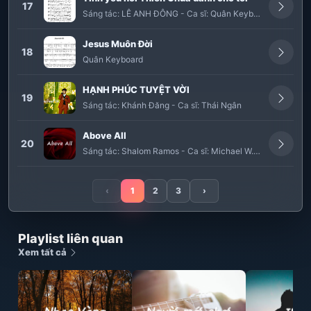
17
Sáng tác:
LÊ ANH ĐÔNG
-
Ca sĩ:
Quân Keyboard
Jesus Muôn Đời
18
Quân Keyboard
HẠNH PHÚC TUYỆT VỜI
19
Sáng tác:
Khánh Đăng
-
Ca sĩ:
Thái Ngân
Above All
20
Sáng tác:
Shalom Ramos
-
Ca sĩ:
Michael W. Smith
‹
1
2
3
›
Playlist liên quan
Xem tất cả