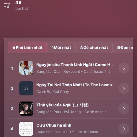
48
bài hát
🔥
Phổ biến nhất
⭐
Mới nhất
🎸
Dễ chơi nhất
👁
Xem nhi
Nguyện cầu Thánh Linh Ngài (Come Holy Spirit)
1
Sáng tác:
Quân Keyboard
-
Ca sĩ:
Issac Thái
Ngay Tại Nơi Thấp Nhất (To The Lowest Place)
2
Ca sĩ:
Bụi Gai Cháy
Tình yêu của Ngài (그 사랑)
3
Sáng tác:
Park Hwi Jeong
-
Ca sĩ:
Angela
Cứu Chúa hạ sinh
4
Sáng tác:
Cao Hữu Trí
-
Ca sĩ:
Emma