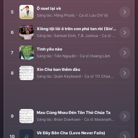
Ô noel lại về
5
Sáng tác:
Hồng Phước
-
Ca sĩ:
Lưu Chí Vỹ
Xiềng tội lỗi ở trên con phá tan rồi (Sin's power over me is broken)
6
Sáng tác:
Samuel Dinh
,
T.B. Joshua
-
Ca sĩ:
Samuel Dinh
Tình yêu nào
7
Sáng tác:
Tiên Nguyễn
-
Ca sĩ:
Hoàng Lâm
Xin Cha ban thêm dầu
8
Sáng tác:
Quân Keyboard
-
Ca sĩ:
TD Chúa Ba Ngôi
Mau Cùng Nhau Đến Tôn Thờ Chúa Ta
9
Sáng tác:
Brian Doerksen
-
Ca sĩ:
Maranatha YGVN
Về Đây Bên Cha (Love Never Fails)
10