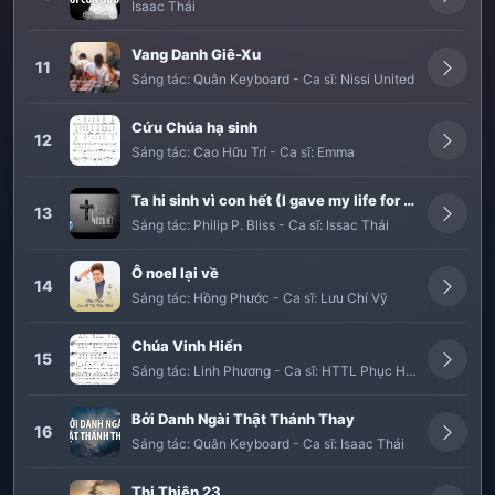
Isaac Thái
Vang Danh Giê-Xu
11
Sáng tác:
Quân Keyboard
-
Ca sĩ:
Nissi United
Cứu Chúa hạ sinh
12
Sáng tác:
Cao Hữu Trí
-
Ca sĩ:
Emma
Ta hi sinh vì con hết (I gave my life for thee)
13
Sáng tác:
Philip P. Bliss
-
Ca sĩ:
Issac Thái
Ô noel lại về
14
Sáng tác:
Hồng Phước
-
Ca sĩ:
Lưu Chí Vỹ
Chúa Vinh Hiển
15
Sáng tác:
Linh Phương
-
Ca sĩ:
HTTL Phục Hưng
Bởi Danh Ngài Thật Thánh Thay
16
Sáng tác:
Quân Keyboard
-
Ca sĩ:
Isaac Thái
Thi Thiên 23