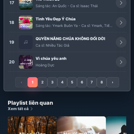
17
Sáng tác:
An Quốc
-
Ca sĩ:
Isaac Thái
Tình Yêu Đẹp Ý Chúa
18
Sáng tác:
Ymark Buôn Ya
-
Ca sĩ:
Ymark
,
Tiểu Linh
QUYỀN NĂNG CHÚA KHÔNG ĐỔI DỜI
19
Ca sĩ:
Nhiều Tác Giả
Vì chúa yêu anh
20
Hoàng Dực
‹
1
2
3
4
5
6
7
8
›
Playlist liên quan
Xem tất cả