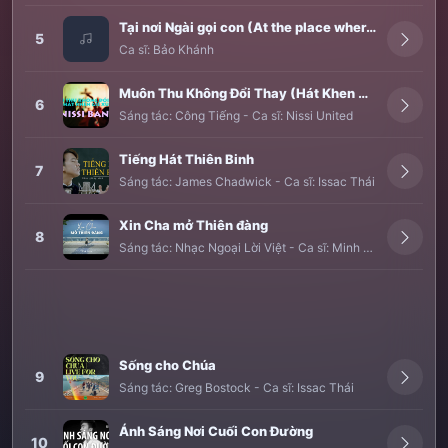
Tại nơi Ngài gọi con (At the place where you call)
5
Ca sĩ:
Bảo Khánh
Muôn Thu Không Đổi Thay (Hát Khen Giê-xu)
6
Sáng tác:
Công Tiếng
-
Ca sĩ:
Nissi United
Tiếng Hát Thiên Binh
7
Sáng tác:
James Chadwick
-
Ca sĩ:
Issac Thái
Xin Cha mở Thiên đàng
8
Sáng tác:
Nhạc Ngoại Lời Việt
-
Ca sĩ:
Minh Châu
Sống cho Chúa
9
Sáng tác:
Greg Bostock
-
Ca sĩ:
Issac Thái
Ánh Sáng Nơi Cuối Con Đường
10