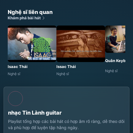
Nghệ sĩ liên quan
Khám phá bài hát
Quân Keyboar
Isaac Thái
Issac Thái
Nghệ sĩ
Nghệ sĩ
Nghệ sĩ
nhạc Tin Lành guitar
Playlist tổng hợp các bài hát có hợp âm rõ ràng, dễ theo dõi
và phù hợp để luyện tập hằng ngày.