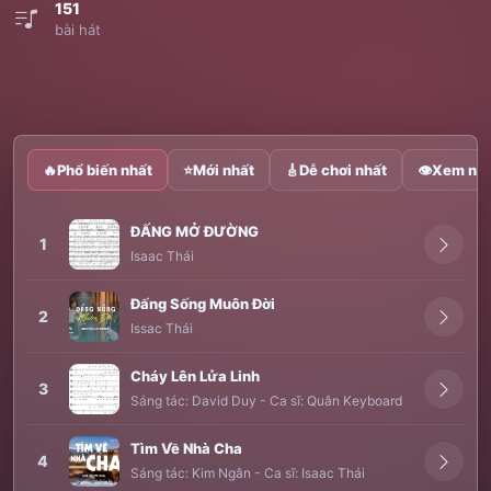
151
bài hát
🔥
Phổ biến nhất
⭐
Mới nhất
🎸
Dễ chơi nhất
👁
Xem nhi
ĐẤNG MỞ ĐƯỜNG
1
Isaac Thái
Đấng Sống Muôn Đời
2
Issac Thái
Cháy Lên Lửa Linh
3
Sáng tác:
David Duy
-
Ca sĩ:
Quân Keyboard
Tìm Về Nhà Cha
4
Sáng tác:
Kim Ngân
-
Ca sĩ:
Isaac Thái