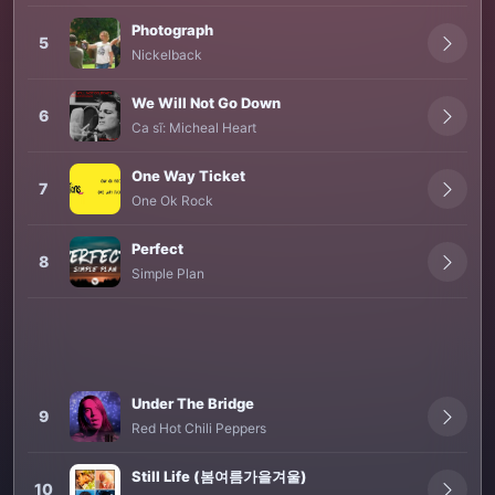
Photograph
5
Nickelback
We Will Not Go Down
6
Ca sĩ:
Micheal Heart
One Way Ticket
7
One Ok Rock
Perfect
8
Simple Plan
Under The Bridge
9
Red Hot Chili Peppers
Still Life (봄여름가을겨울)
10