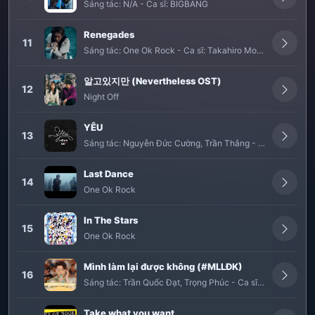
Sáng tác:
N/A
-
Ca sĩ:
BIGBANG
Renegades
11
Sáng tác:
One Ok Rock
-
Ca sĩ:
Takahiro Moriuchi
알고있지만 (Nevertheless OST)
12
Night Off
YÊU
13
Sáng tác:
Nguyễn Đức Cường
,
Trần Thắng
-
Ca sĩ:
Nguyễn
Last Dance
14
One Ok Rock
In The Stars
15
One Ok Rock
Mình làm lại được không (#MLLĐK)
16
Sáng tác:
Trần Quốc Đạt
,
Trọng Phúc
-
Ca sĩ:
Trọng Phúc
Take what you want