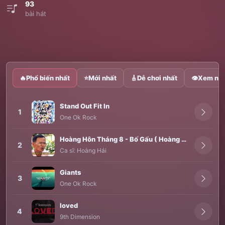
93
bài hát
🔥
Phổ biến nhất
⭐
Mới nhất
🎸
Dễ chơi nhất
👁
Xem nhi
Stand Out Fit In
1
One Ok Rock
Hoàng Hôn Tháng 8 - Bố Gấu ( Hoàng Hải ) - Guitar by Tùngtic
2
Ca sĩ:
Hoàng Hải
Giants
3
One Ok Rock
loved
4
9th Dimension