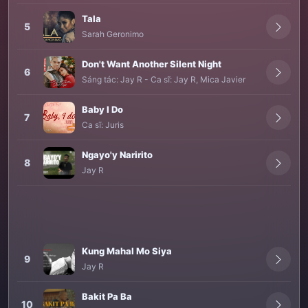
Tala
5
Sarah Geronimo
Don't Want Another Silent Night
6
Sáng tác:
Jay R
-
Ca sĩ:
Jay R
,
Mica Javier
Baby I Do
7
Ca sĩ:
Juris
Ngayo'y Naririto
8
Jay R
Kung Mahal Mo Siya
9
Jay R
Bakit Pa Ba
10