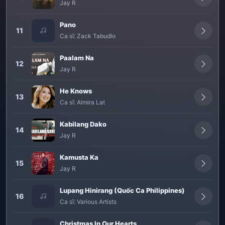
Jay R
Pano
11
Ca sĩ:
Zack Tabudlo
Paalam Na
12
Jay R
He Knows
13
Ca sĩ:
Almira Lat
Kabilang Dako
14
Jay R
Kamusta Ka
15
Jay R
Lupang Hinirang (Quốc Ca Philippines)
16
Ca sĩ:
Various Artists
Christmas In Our Hearts