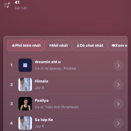
41
bài hát
🔥
Phổ biến nhất
⭐
Mới nhất
🎸
Dễ chơi nhất
👁
Xem nhi
dreamin abt u
1
Ca sĩ:
mj apanay
,
Aindrea
Himala
2
Jay R
Pasilyo
3
Ca sĩ:
Tuấn Anh (Anamese)
Sa Isip Ko
4
Jay R