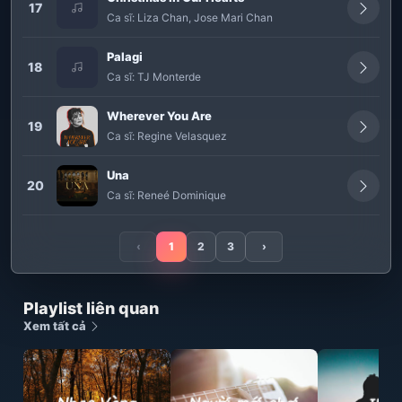
17
Ca sĩ:
Liza Chan
,
Jose Mari Chan
Palagi
18
Ca sĩ:
TJ Monterde
Wherever You Are
19
Ca sĩ:
Regine Velasquez
Una
20
Ca sĩ:
Reneé Dominique
‹
1
2
3
›
Playlist liên quan
Xem tất cả