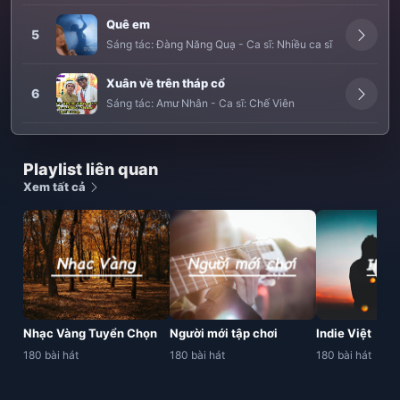
Quê em
5
Sáng tác:
Đàng Năng Quạ
-
Ca sĩ:
Nhiều ca sĩ
Xuân về trên tháp cổ
6
Sáng tác:
Amư Nhân
-
Ca sĩ:
Chế Viên
Playlist liên quan
Xem tất cả
Nhạc Vàng Tuyển Chọn
Người mới tập chơi
Indie Việt
180 bài hát
180 bài hát
180 bài hát