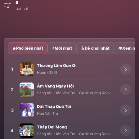
6
bài hát
🔥
Phổ biến nhất
⭐
Mới nhất
🎸
Dễ chơi nhất
👁
Xem nhi
Thương Lắm Oun Ơi
1
Hoon (G5R)
Âm Vang Ngày Hội
2
Sáng tác:
Hán Văn Trà
-
Ca sĩ:
Vương Rock
Đất Tháp Quê Tôi
3
Hán Văn Trà
Tháp Đợi Mong
4
Sáng tác:
Hán Văn Trà
-
Ca sĩ:
Vương Rock