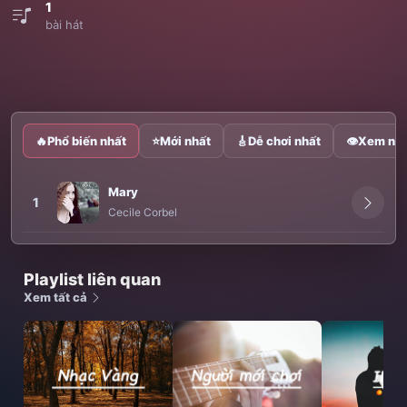
1
bài hát
🔥
Phổ biến nhất
⭐
Mới nhất
🎸
Dễ chơi nhất
👁
Xem nhi
Mary
1
Cecile Corbel
Playlist liên quan
Xem tất cả