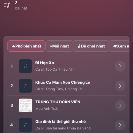
7
bài hát
🔥
Phổ biến nhất
⭐
Mới nhất
🎸
Dễ chơi nhất
👁
Xem nhi
Đi Học Xa
1
Ca sĩ:
Tốp Ca Thiếu Nhi
Khúc Ca Mầm Non Chiềng Lề
2
Ca sĩ:
Trang Tiny
,
Chiềng Lề
TRUNG THU ĐOÀN VIÊN
3
Mưu Anh Tuấn
Gia đình là thế giới thu nhỏ
4
Ca sĩ:
Ban tài năng Chùa Ba Vàng