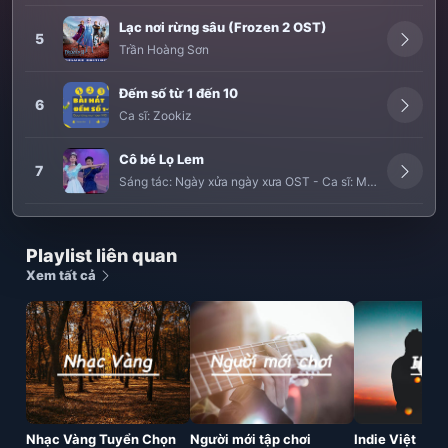
Lạc nơi rừng sâu (Frozen 2 OST)
5
Trần Hoàng Sơn
Đếm số từ 1 đến 10
6
Ca sĩ:
Zookiz
Cô bé Lọ Lem
7
Sáng tác:
Ngày xửa ngày xưa OST
-
Ca sĩ:
Mỹ Duyên
Playlist liên quan
Xem tất cả
Nhạc Vàng Tuyển Chọn
Người mới tập chơi
Indie Việt