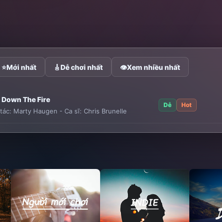
⭐
Mới nhất
🎸
Dễ chơi nhất
👁
Xem nhiều nhất
 Down The Fire
Dễ
Hot
tác:
Marty Haugen
-
Ca sĩ:
Chris Brunelle