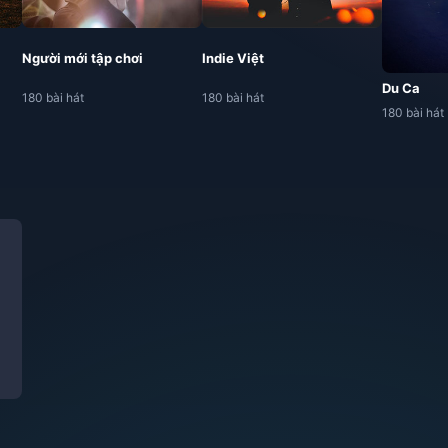
Người mới tập chơi
Indie Việt
Du Ca
180 bài hát
180 bài hát
180 bài hát