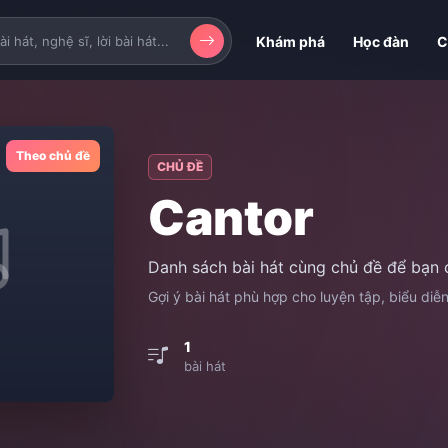
Khám phá
Học đàn
C
Theo chủ đề
CHỦ ĐỀ
Cantor
Danh sách bài hát cùng chủ đề để bạn 
Gợi ý bài hát phù hợp cho luyện tập, biểu diễ
1
bài hát