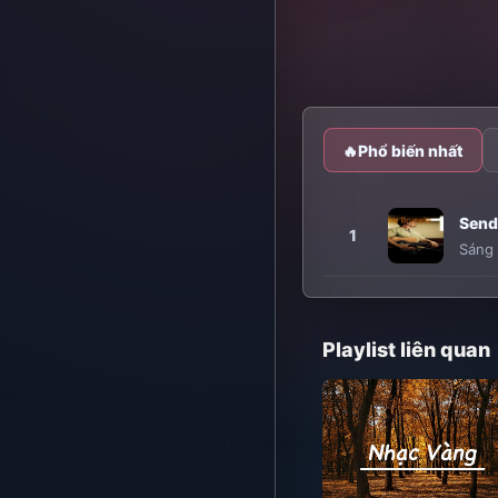
🔥
Phổ biến nhất
Send
1
Sáng 
Playlist liên quan