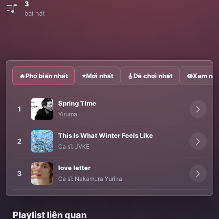
3
bài hát
🔥
Phổ biến nhất
⭐
Mới nhất
🎸
Dễ chơi nhất
👁
Xem nhi
Spring Time
1
Yiruma
This Is What Winter Feels Like
2
Ca sĩ:
JVKE
love letter
3
Ca sĩ:
Nakamura Yurika
Playlist liên quan