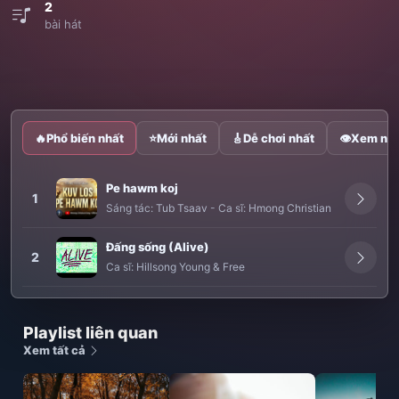
2
bài hát
🔥
Phổ biến nhất
⭐
Mới nhất
🎸
Dễ chơi nhất
👁
Xem nhi
Pe hawm koj
1
Sáng tác:
Tub Tsaav
-
Ca sĩ:
Hmong Christian
Đấng sống (Alive)
2
Ca sĩ:
Hillsong Young & Free
Playlist liên quan
Xem tất cả