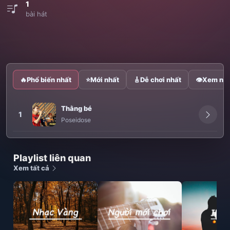
1
bài hát
🔥
Phổ biến nhất
⭐
Mới nhất
🎸
Dễ chơi nhất
👁
Xem nhi
Thằng bé
1
Poseidose
Playlist liên quan
Xem tất cả