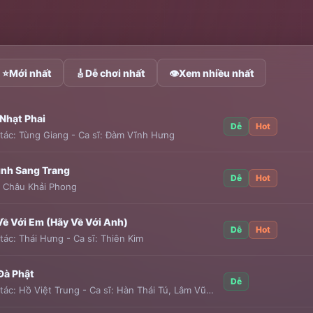
⭐
Mới nhất
🎸
Dễ chơi nhất
👁
Xem nhiều nhất
 Nhạt Phai
Dễ
Hot
tác:
Tùng Giang
-
Ca sĩ:
Đàm Vĩnh Hưng
ình Sang Trang
Dễ
Hot
:
Châu Khải Phong
Về Với Em (Hãy Về Với Anh)
Dễ
Hot
tác:
Thái Hưng
-
Ca sĩ:
Thiên Kim
Đà Phật
Dễ
tác:
Hồ Việt Trung
-
Ca sĩ:
Hàn Thái Tú
,
Lâm Vũ
,
Lương Gia Huy
,
Châu G