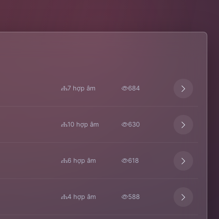
7 hợp âm
684
10 hợp âm
630
6 hợp âm
618
4 hợp âm
588
ia Kiệt
,
Hồ Việt Trung
,
Châu Khải Phong
,
Võ Thành Tâm
,
Hồ Quang Hiế