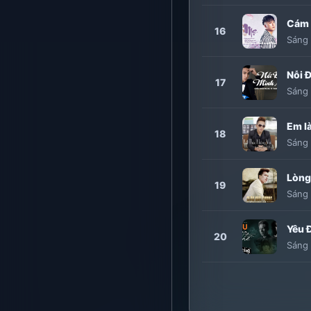
Cám 
16
Sáng 
Nỗi 
17
Sáng 
Em la
18
Sáng 
Lòng
19
Sáng 
Yêu 
20
Sáng 