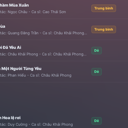
Thầm Mùa Xuân
Trung bình
tác:
Ngọc Châu
-
Ca sĩ:
Cao Thái Sơn
Đùa
Trung bình
tác:
Quang Đăng Trần
-
Ca sĩ:
Châu Khải Phong
,
Quang Đăng Trần
i Đã Yêu Ai
Dễ
tác:
Châu Khải Phong
-
Ca sĩ:
Châu Khải Phong
,
Lương Gia Hùng
 Một Người Từng Yêu
Dễ
tác:
Phan Hiếu
-
Ca sĩ:
Châu Khải Phong
 Hoa lệ rơi
Dễ
tác:
Duy Cường
-
Ca sĩ:
Châu Khải Phong