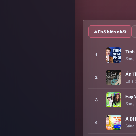
🔥
Phổ biến nhất
Tình
1
Sáng 
Ân T
2
Ca sĩ
Hãy 
3
Sáng 
A Di 
4
Sáng 