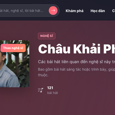
Khám phá
Học đàn
C
NGHỆ SĨ
Châu Khải P
Theo nghệ sĩ
Các bài hát liên quan đến nghệ sĩ này 
Bao gồm bài hát sáng tác hoặc trình bày, gi
thuộc.
121
bài hát