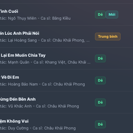
Tình Cuối
Dễ
Mới
tác:
Ngô Thụy Miên
-
Ca sĩ:
Bằng Kiều
ến Lúc Anh Phải Nói
Trung bình
tác:
Lại Hoàng Sang
-
Ca sĩ:
Châu Khải Phong
,
Vương Bảo Nam
 Lại Em Muốn Chia Tay
Dễ
tác:
Mạnh Quân
-
Ca sĩ:
Khang Việt
,
Châu Khải Phong
 Về Đi Em
Dễ
tác:
Hoàng Bảo Nam
-
Ca sĩ:
Châu Khải Phong
Đừng Đến Bên Anh
Dễ
tác:
Vũ Khắc Anh
-
Ca sĩ:
Châu Khải Phong
iệm Không Vui
Dễ
tác:
Duy Cường
-
Ca sĩ:
Châu Khải Phong