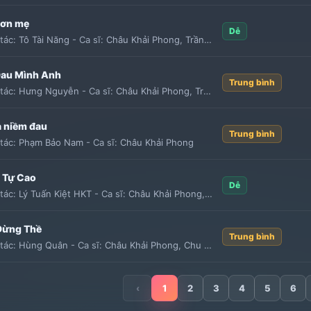
ơn mẹ
Dễ
tác:
Tô Tài Năng
-
Ca sĩ:
Châu Khải Phong
,
Trần Duy Hưng
Đau Mình Anh
Trung bình
tác:
Hưng Nguyễn
-
Ca sĩ:
Châu Khải Phong
,
Trịnh Đình Quang
̀ niềm đau
Trung bình
tác:
Phạm Bảo Nam
-
Ca sĩ:
Châu Khải Phong
 Tự Cao
Dễ
tác:
Lý Tuấn Kiệt HKT
-
Ca sĩ:
Châu Khải Phong
,
Ngọc Thúy
Đừng Thề
Trung bình
tác:
Hùng Quân
-
Ca sĩ:
Châu Khải Phong
,
Chu Bin
‹
1
2
3
4
5
6