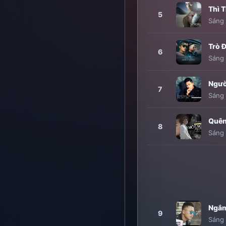
Thì 
5
Sáng 
Trò 
6
Sáng 
Ngườ
7
Sáng 
Quên
8
Sáng 
Ngắm
9
Sáng 