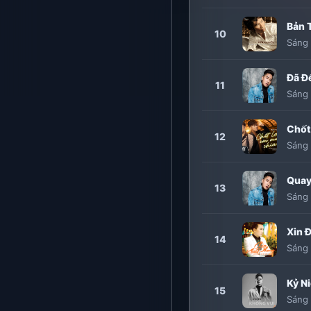
Bản 
10
Sáng 
Đã Đ
11
Sáng 
Chốt
12
Sáng 
Quay
13
Sáng 
Xin 
14
Sáng 
Kỷ N
15
Sáng 