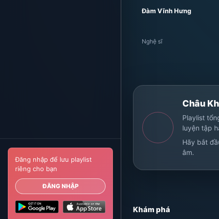
Đàm Vĩnh Hưng
Nghệ sĩ
Châu Kh
Playlist tổ
luyện tập 
Hãy bắt đầ
âm.
Đăng nhập để lưu playlist
riêng cho bạn
ĐĂNG NHẬP
Khám phá