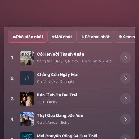
🔥
Phổ biến nhất
⭐
Mới nhất
🎸
Dễ chơi nhất
👁
Xem nhi
Có Hẹn Với Thanh Xuân
1
Sáng tác:
Grey D
,
Nicky
-
Ca sĩ:
MONSTAR
Chẳng Còn Ngày Mai
2
Ca sĩ:
Nicky
,
DuongG
Bản Tình Ca Dại Trai
3
ZOIE
,
Nicky
Thật Quá Đáng.. Để Yêu
4
Ca sĩ:
Amee
,
Nicky
Mọi Chuyện Cũng Sẽ Qua Thôi