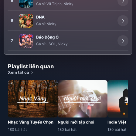
5
Ca sĩ:
Vũ Thịnh
,
Nicky
DNA
6
Ca sĩ:
Nicky
Báo Động Ỏ
7
Ca sĩ:
JSOL
,
Nicky
Playlist liên quan
Xem tất cả
Nhạc Vàng Tuyển Chọn
Người mới tập chơi
Indie Việt
180 bài hát
180 bài hát
180 bài hát