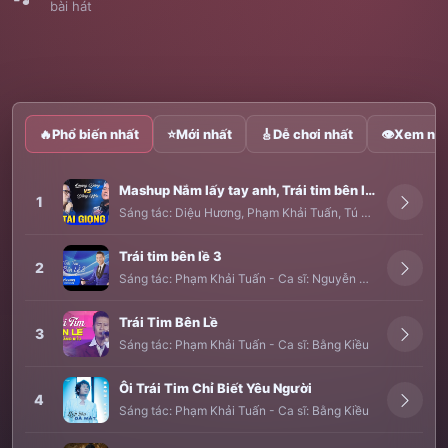
bài hát
🔥
Phổ biến nhất
⭐
Mới nhất
🎸
Dễ chơi nhất
👁
Xem nhi
Mashup Nắm lấy tay anh, Trái tim bên lề, Vì đó là em
1
Sáng tác:
Diệu Hương
,
Phạm Khải Tuấn
,
Tú Dưa
-
Ca sĩ:
Qu
Trái tim bên lề 3
2
Sáng tác:
Phạm Khải Tuấn
-
Ca sĩ:
Nguyễn Hưng
Trái Tim Bên Lề
3
Sáng tác:
Phạm Khải Tuấn
-
Ca sĩ:
Bằng Kiều
Ôi Trái Tim Chỉ Biết Yêu Người
4
Sáng tác:
Phạm Khải Tuấn
-
Ca sĩ:
Bằng Kiều