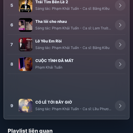
Trái Tim Bên Lề 2
5
Sáng tác:
Phạm Khải Tuấn
-
Ca sĩ:
Bằng Kiều
Tha lỗi cho nhau
6
Sáng tác:
Phạm Khải Tuấn
-
Ca sĩ:
Lam Trường
,
Phương Th
Lỡ Yêu Em Rồi
7
Sáng tác:
Phạm Khải Tuấn
-
Ca sĩ:
Bằng Kiều
CUỘC TÌNH ĐÃ MẤT
8
Phạm Khải Tuấn
CÓ LẺ TỚI BÂY GIỜ
9
Sáng tác:
Phạm Khải Tuấn
-
Ca sĩ:
Lều Phương Anh
Playlist liên quan