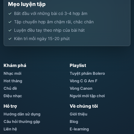
Mẹo luyện tập
Bắt đầu với những bài có 3-4 hợp âm
Tập chuyển hợp âm chậm rãi, chắc chắn
Luyện đều tay theo nhịp của bài hát
Kiên trì mỗi ngày 15-20 phút
Khám phá
Playlist
Nhạc mới
Tuyệt phẩm Bolero
Hot tháng
Vòng C G Am F
Chủ đề
Vòng Canon
Điệu nhạc
Người mới tập chơi
Hỗ trợ
Về chúng tôi
Hướng dẫn sử dụng
Giới thiệu
Câu hỏi thường gặp
Blog
Liên hệ
E-learning