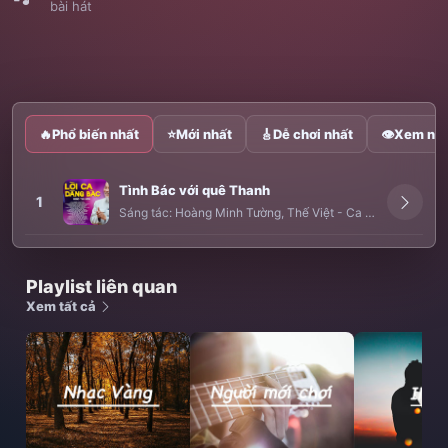
bài hát
🔥
Phổ biến nhất
⭐
Mới nhất
🎸
Dễ chơi nhất
👁
Xem nhi
Tình Bác với quê Thanh
1
Sáng tác:
Hoàng Minh Tường
,
Thế Việt
-
Ca sĩ:
Thu Hồng
Playlist liên quan
Xem tất cả