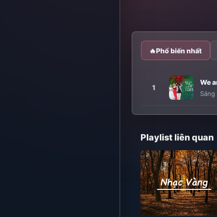
🔥
Phổ biến nhất
We ar
1
Sáng 
Playlist liên quan