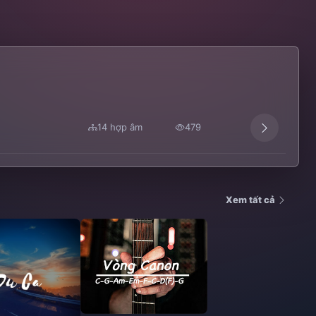
14 hợp âm
479
ê
,
Kiều Minh Tâm
Xem tất cả