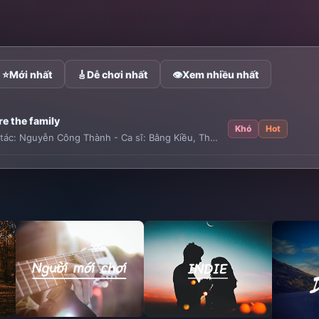
⭐
Mới nhất
🎸
Dễ chơi nhất
👁
Xem nhiều nhất
e the family
Khó
Hot
tác:
Nguyễn Công Thành
-
Ca sĩ:
Bằng Kiều
,
Thu Phương
,
Mỹ Tâm
,
Hà L