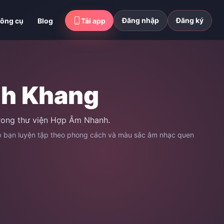
Đăng nhập
Đăng ký
ông cụ
Blog
Tải app
nh Khang
trong thư viện Hợp Âm Nhanh.
úp bạn luyện tập theo phong cách và màu sắc âm nhạc quen