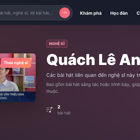
Khám phá
Học đàn
C
NGHỆ SĨ
Quách Lê A
Theo nghệ sĩ
Các bài hát liên quan đến nghệ sĩ này 
Bao gồm bài hát sáng tác hoặc trình bày, gi
thuộc.
2
bài hát