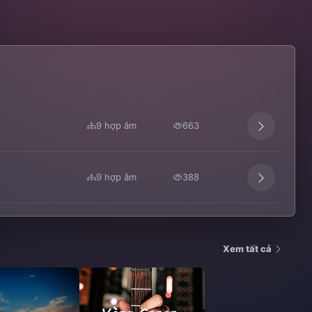
9 hợp âm
663
9 hợp âm
388
Xem tất cả