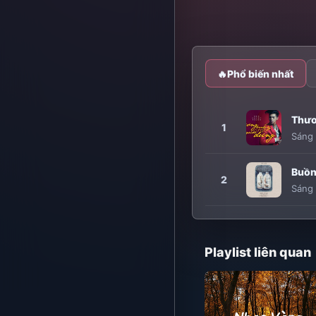
🔥
Phổ biến nhất
Thươ
1
Sáng 
Buồn
2
Sáng 
Playlist liên quan