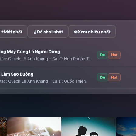
⭐
Mới nhất
🎸
Dễ chơi nhất
👁
Xem nhiều nhất
ng Mấy Cũng Là Người Dưng
Dễ
Hot
tác:
Quách Lê Anh Khang
-
Ca sĩ:
Noo Phước Thịnh
 Làm Sao Buông
Dễ
Hot
tác:
Quách Lê Anh Khang
-
Ca sĩ:
Quốc Thiên