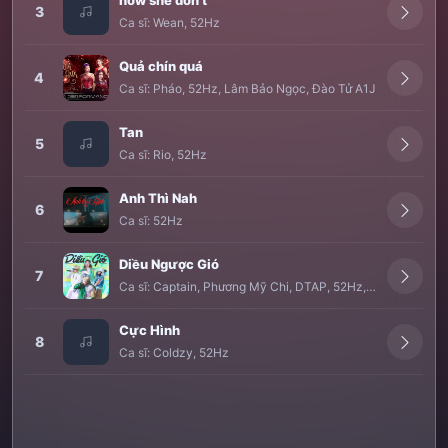
now she don't
3
Ca sĩ:
Wean
,
52Hz
Quả chín quá
4
Ca sĩ:
Pháo
,
52Hz
,
Lâm Bảo Ngọc
,
Đào Tử A1J
Tan
5
Ca sĩ:
Rio
,
52Hz
Anh Thì Nah
6
Ca sĩ:
52Hz
Diều Ngược Gió
7
Ca sĩ:
Captain
,
Phương Mỹ Chi
,
DTAP
,
52Hz
,
Diệu Tâm
Cực Hình
8
Ca sĩ:
Coldzy
,
52Hz