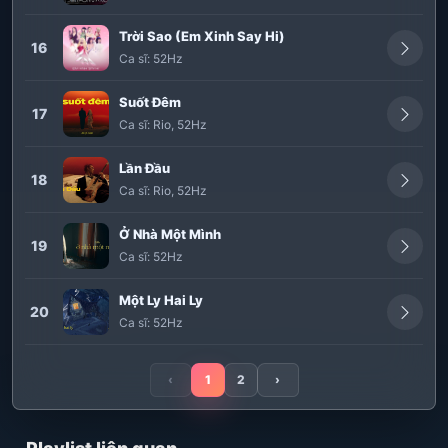
Trời Sao (Em Xinh Say Hi)
16
Ca sĩ:
52Hz
Suốt Đêm
17
Ca sĩ:
Rio
,
52Hz
Lần Đầu
18
Ca sĩ:
Rio
,
52Hz
Ở Nhà Một Mình
19
Ca sĩ:
52Hz
Một Ly Hai Ly
20
Ca sĩ:
52Hz
‹
1
2
›