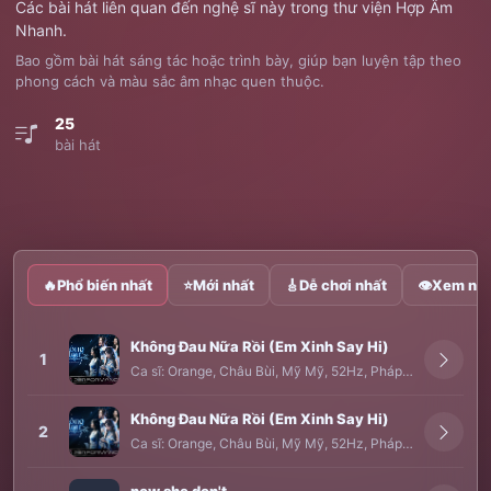
Các bài hát liên quan đến nghệ sĩ này trong thư viện Hợp Âm
Nhanh.
Bao gồm bài hát sáng tác hoặc trình bày, giúp bạn luyện tập theo
phong cách và màu sắc âm nhạc quen thuộc.
25
bài hát
🔥
Phổ biến nhất
⭐
Mới nhất
🎸
Dễ chơi nhất
👁
Xem nhi
Không Đau Nữa Rồi (Em Xinh Say Hi)
1
Ca sĩ:
Orange
,
Châu Bùi
,
Mỹ Mỹ
,
52Hz
,
Pháp Kiều
Không Đau Nữa Rồi (Em Xinh Say Hi)
2
Ca sĩ:
Orange
,
Châu Bùi
,
Mỹ Mỹ
,
52Hz
,
Pháp Kiều