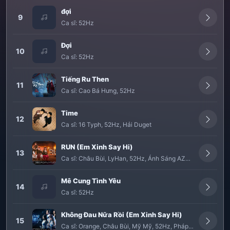
đợi
9
Ca sĩ:
52Hz
Đợi
10
Ca sĩ:
52Hz
Tiếng Ru Then
11
Ca sĩ:
Cao Bá Hưng
,
52Hz
Time
12
Ca sĩ:
16 Typh
,
52Hz
,
Hải Duget
RUN (Em Xinh Say Hi)
13
Ca sĩ:
Châu Bùi
,
LyHan
,
52Hz
,
Ánh Sáng AZA
,
Yeolan
Mê Cung Tình Yêu
14
Ca sĩ:
52Hz
Không Đau Nữa Rồi (Em Xinh Say Hi)
15
Ca sĩ:
Orange
,
Châu Bùi
,
Mỹ Mỹ
,
52Hz
,
Pháp Kiều